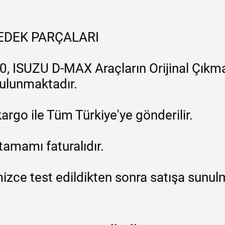
YEDEK PARÇALARI
, ISUZU D-MAX Araçların Orijinal Çıkma
 bulunmaktadır.
argo ile Tüm Türkiye'ye gönderilir.
tamamı faturalıdır.
zce test edildikten sonra satışa sunul