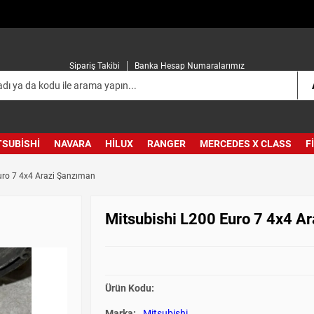
Sipariş Takibi
Banka Hesap Numaralarımız
TSUBISHI
NAVARA
HILUX
RANGER
MERCEDES X CLASS
F
uro 7 4x4 Arazi Şanzıman
Mitsubishi L200 Euro 7 4x4 A
Ürün Kodu:
Marka:
Mitsubishi