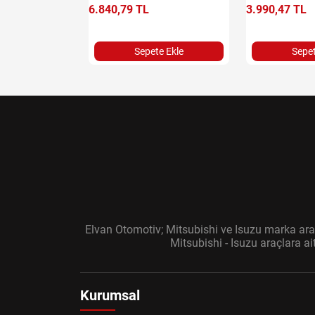
6.840,79 TL
3.990,47 TL
e Ekle
Sepete Ekle
Sepet
Elvan Otomotiv; Mitsubishi ve Isuzu marka araç
Mitsubishi - Isuzu araçlara a
Kurumsal