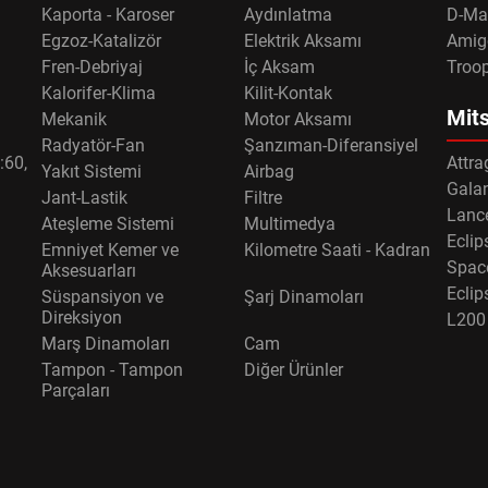
Kaporta - Karoser
Aydınlatma
D-Ma
Egzoz-Katalizör
Elektrik Aksamı
Amig
Fren-Debriyaj
İç Aksam
Troo
Kalorifer-Klima
Kilit-Kontak
Mits
Mekanik
Motor Aksamı
Radyatör-Fan
Şanzıman-Diferansiyel
:60,
Attra
Yakıt Sistemi
Airbag
Gala
Jant-Lastik
Filtre
Lance
Ateşleme Sistemi
Multimedya
Eclip
Emniyet Kemer ve
Kilometre Saati - Kadran
Spac
Aksesuarları
Eclip
Süspansiyon ve
Şarj Dinamoları
Direksiyon
L200
Marş Dinamoları
Cam
Tampon - Tampon
Diğer Ürünler
Parçaları