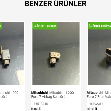
BENZER ÜRÜNLER
t
Hızlı Teslimat
Hızlı Teslima
Mitsubishi
Mitsubishi L200
Mitsubishi
Mitsubishi L200
nsörü
Euro 7 Airbag Sensörü
Euro 7 Fren Va
8651A245
4630A367
İkinci El
İkinci El