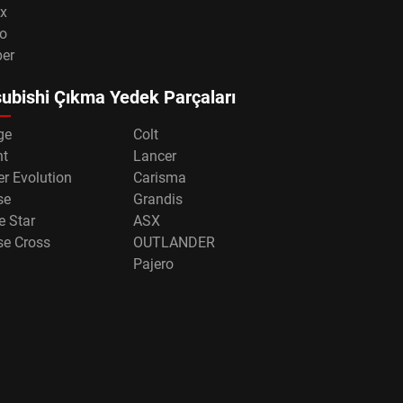
x
o
per
ubishi Çıkma Yedek Parçaları
ge
Colt
nt
Lancer
r Evolution
Carisma
se
Grandis
e Star
ASX
se Cross
OUTLANDER
Pajero