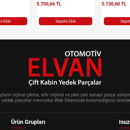
5.700,66 TL
5.130,60 TL
e Ekle
Sepete Ekle
Sepet
ların orjinal çıkma, sıfır orijinal ve yeni yan sanayi parça sat
it yedek parçalar mevcuttur.Web Sitemizde bulamadığınız ürünler i
Ürün Grupları
Isuz