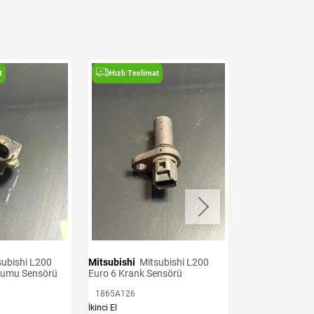
t
Hızlı Teslimat
Hızlı Teslima
Mitsubishi
Mitsubishi L200
Mitsubishi
Mitsubishi L200
kumu Sensörü
Euro 6 Krank Sensörü
Euro 7 Oksijen 
1865A126
11153310
İkinci El
İkinci El