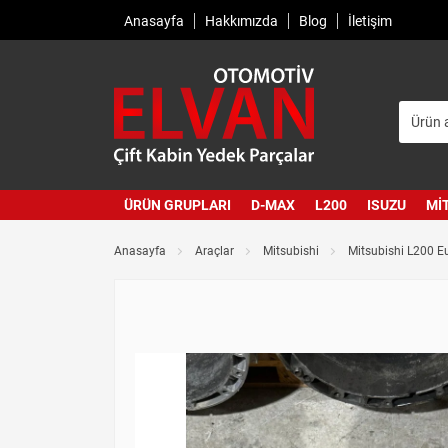
Anasayfa
Hakkımızda
Blog
İletişim
ÜRÜN GRUPLARI
D-MAX
L200
ISUZU
MI
Anasayfa
Araçlar
Mitsubishi
Mitsubishi L200 E