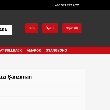
+90 532 737 2621
Giriş
Üye Ol
Sepet (
0
)
ARA
IAT FULLBACK
AMAROK
SSANGYONG
razi Şanzıman