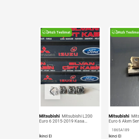
t
Hızlı Teslimat
Hızlı Teslima
Mitsubishi
Mitsubishi L200
Mitsubishi
Mitsubishi L200
Sensörü Adet
Euro 6 2015-2019 Kasa
Euro 6 Akım Se
Kancaları
1865A189
İkinci El
İkinci El