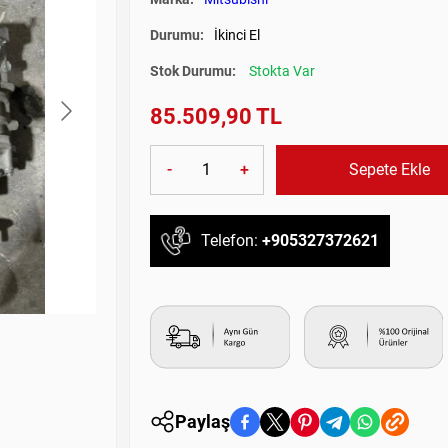
Durumu:
İkinci El
Stok Durumu:
Stokta Var
85.509,90 TL
-
+
Sepete Ekle
Telefon:
+905327372621
Paylaş