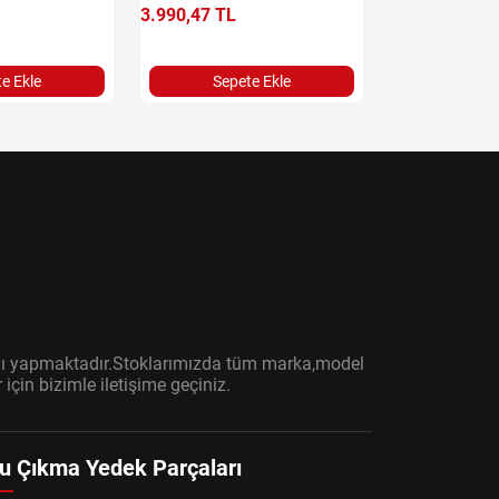
3.990,47 TL
11.401,32 TL
e Ekle
Sepete Ekle
Sepet
ışını yapmaktadır.Stoklarımızda tüm marka,model
çin bizimle iletişime geçiniz.
u Çıkma Yedek Parçaları