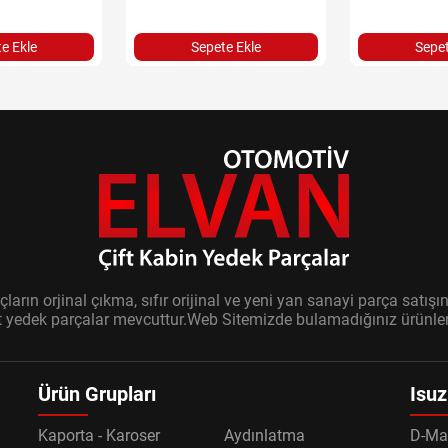
e Ekle
Sepete Ekle
Sepet
ların orjinal çıkma, sıfır orijinal ve yeni yan sanayi parça sat
it yedek parçalar mevcuttur.Web Sitemizde bulamadığınız ürünler i
Ürün Grupları
Isuz
Kaporta - Karoser
Aydınlatma
D-Ma