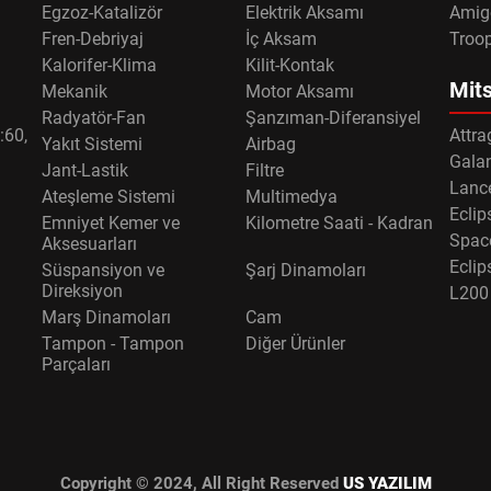
Egzoz-Katalizör
Elektrik Aksamı
Amig
Fren-Debriyaj
İç Aksam
Troo
Kalorifer-Klima
Kilit-Kontak
Mits
Mekanik
Motor Aksamı
Radyatör-Fan
Şanzıman-Diferansiyel
:60,
Attra
Yakıt Sistemi
Airbag
Gala
Jant-Lastik
Filtre
Lance
Ateşleme Sistemi
Multimedya
Eclip
Emniyet Kemer ve
Kilometre Saati - Kadran
Spac
Aksesuarları
Eclip
Süspansiyon ve
Şarj Dinamoları
Direksiyon
L200
Marş Dinamoları
Cam
Tampon - Tampon
Diğer Ürünler
Parçaları
Copyright © 2024, All Right Reserved
US YAZILIM