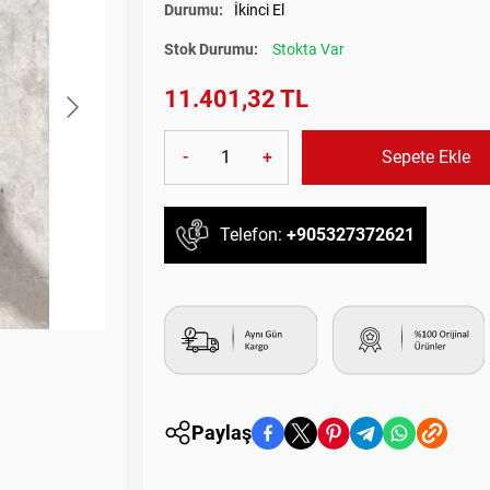
Durumu:
İkinci El
Stok Durumu:
Stokta Var
11.401,32 TL
-
+
Sepete Ekle
Telefon:
+905327372621
Paylaş