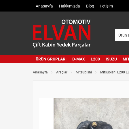
Anasayfa
Hakkımızda
Blog
İletişim
ÜRÜN GRUPLARI
D-MAX
L200
ISUZU
MI
Anasayfa
Araçlar
Mitsubishi
Mitsubishi L200 E