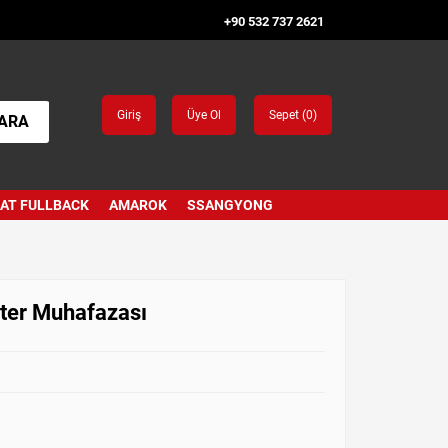
+90 532 737 2621
Giriş
Üye Ol
Sepet (
0
)
ARA
IAT FULLBACK
AMAROK
SSANGYONG
rter Muhafazası