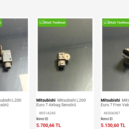
t
Hızlı Teslimat
Hızlı Teslima
Mitsubishi
Mitsubishi L200
Mitsubishi
Mitsubishi L200
nsörü
Euro 7 Airbag Sensörü
Euro 7 Fren Va
8651A245
4630A367
İkinci El
İkinci El
5.700,66 TL
5.130,60 TL