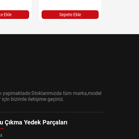
e Ekle
Sepete Ekle
Sepet
ışını yapmaktadır.Stoklarımızda tüm marka,model
çin bizimle iletişime geçiniz.
u Çıkma Yedek Parçaları
x