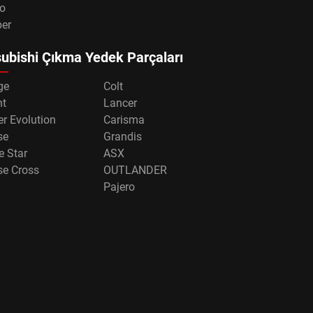
o
per
ubishi Çıkma Yedek Parçaları
ge
Colt
nt
Lancer
r Evolution
Carisma
se
Grandis
e Star
ASX
se Cross
OUTLANDER
Pajero