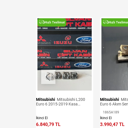
t
Hızlı Teslimat
Hızlı Teslima
Mitsubishi
Mitsubishi L200
Mitsubishi
Mitsubishi L200
Sensörü Adet
Euro 6 2015-2019 Kasa
Euro 6 Akım Se
Kancaları
1865A189
İkinci El
İkinci El
6.840,79 TL
3.990,47 TL