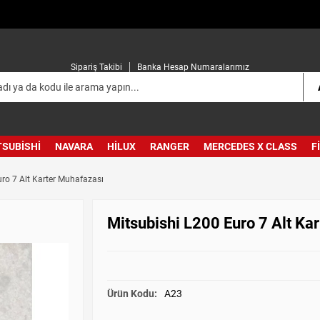
Sipariş Takibi
Banka Hesap Numaralarımız
TSUBISHI
NAVARA
HILUX
RANGER
MERCEDES X CLASS
F
uro 7 Alt Karter Muhafazası
Mitsubishi L200 Euro 7 Alt Ka
Ürün Kodu:
A23