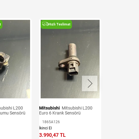
t
Hızlı Teslimat
Hızlı Teslima
Mitsubishi
Mitsubishi L200
Mitsubishi
Mitsubishi L200
kumu Sensörü
Euro 6 Krank Sensörü
Euro 7 Oksijen 
1865A126
11153310
İkinci El
İkinci El
3.990,47 TL
11.401,32 TL