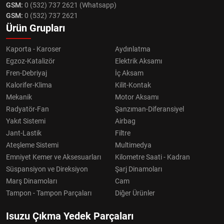
GSM:
0 (532) 737 2621 (Whatsapp)
GSM:
0 (532) 737 2621
Ürün Grupları
Kaporta - Karoser
Aydınlatma
Egzoz-Katalizör
Elektrik Aksamı
Fren-Debriyaj
İç Aksam
Kalorifer-Klima
Kilit-Kontak
Mekanik
Motor Aksamı
Radyatör-Fan
Şanzıman-Diferansiyel
Yakıt Sistemi
Airbag
Jant-Lastik
Filtre
Ateşleme Sistemi
Multimedya
Emniyet Kemer ve Aksesuarları
Kilometre Saati - Kadran
Süspansiyon ve Direksiyon
Şarj Dinamoları
Marş Dinamoları
Cam
Tampon - Tampon Parçaları
Diğer Ürünler
Isuzu Çıkma Yedek Parçaları