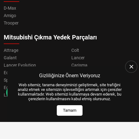
D-Max
Amigo
Trooper
Mitsubishi Çıkma Yedek Parçaları
Attrage
Colt
Galant
Lancer
Lancer Evolution
Carisma
Eclipse
Grandis
Gizliliğinize Önem Veriyoruz
Space Star
ASX
Web sitemiz, tarama deneyiminizi geliştirmek, site trafiğini
Eclipse Cross
OUTLANDER
analiz etmek ve sitemizin işlevselliğini artırmak için çerezler
kullanmaktadır. Web sitemizi kullanmaya devam ederek, bu
L200
Pajero
çerezlerin kullanılmasını kabul etmiş olursunuz.
Tamam
Copyright © 2024, All Right Reserved
US YAZILIM