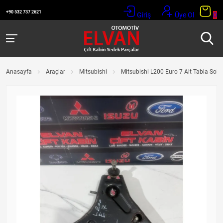
+90 532 737 2621
Giriş
Üye Ol
0
Anasayfa
Araçlar
Mitsubishi
Mitsubishi L200 Euro 7 Alt Tabla Sol