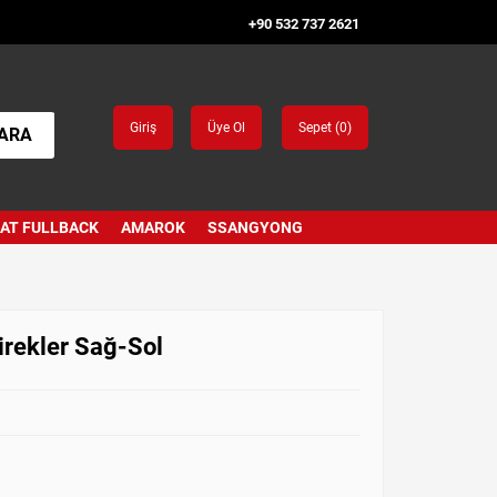
+90 532 737 2621
Giriş
Üye Ol
Sepet (
0
)
ARA
IAT FULLBACK
AMAROK
SSANGYONG
irekler Sağ-Sol