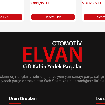
3.991,92 TL
5.702,75 TL
e Ekle
Sepete Ekle
Sepet
ların orjinal çıkma, sıfır orijinal ve yeni yan sanayi parça sat
it yedek parçalar mevcuttur.Web Sitemizde bulamadığınız ürünler i
Ürün Grupları
Isuz