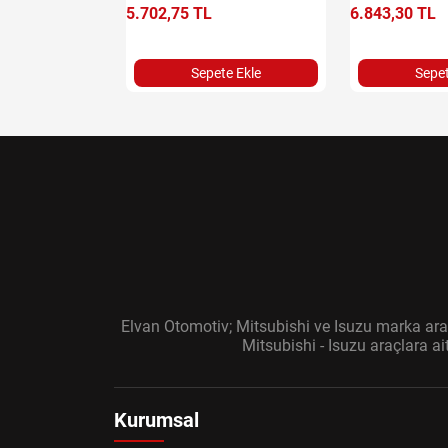
5.702,75 TL
6.843,30 TL
e Ekle
Sepete Ekle
Sepet
Elvan Otomotiv; Mitsubishi ve Isuzu marka araç
Mitsubishi - Isuzu araçlara a
Kurumsal