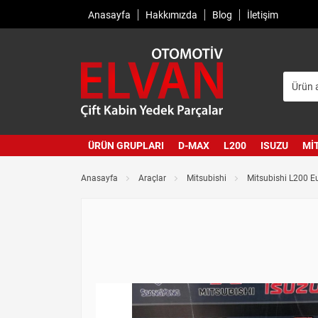
Anasayfa
Hakkımızda
Blog
İletişim
ÜRÜN GRUPLARI
D-MAX
L200
ISUZU
MI
Anasayfa
Araçlar
Mitsubishi
Mitsubishi L200 Eu