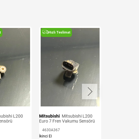
t
Hızlı Teslimat
Hızlı Teslima
Mitsubishi
Mitsubishi L200
Mitsubishi
Mitsubishi L200
Sensörü
Euro 7 Fren Vakumu Sensörü
Euro 6 Krank S
4630A367
1865A126
İkinci El
İkinci El