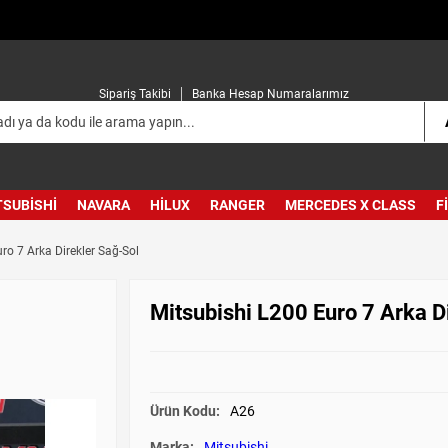
Sipariş Takibi
Banka Hesap Numaralarımız
TSUBISHI
NAVARA
HILUX
RANGER
MERCEDES X CLASS
F
ro 7 Arka Direkler Sağ-Sol
Mitsubishi L200 Euro 7 Arka D
Ürün Kodu:
A26
Marka:
Mitsubishi