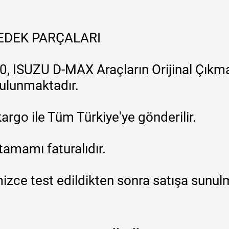
YEDEK PARÇALARI
, ISUZU D-MAX Araçların Orijinal Çıkma
 bulunmaktadır.
argo ile Tüm Türkiye'ye gönderilir.
tamamı faturalıdır.
zce test edildikten sonra satışa sunul