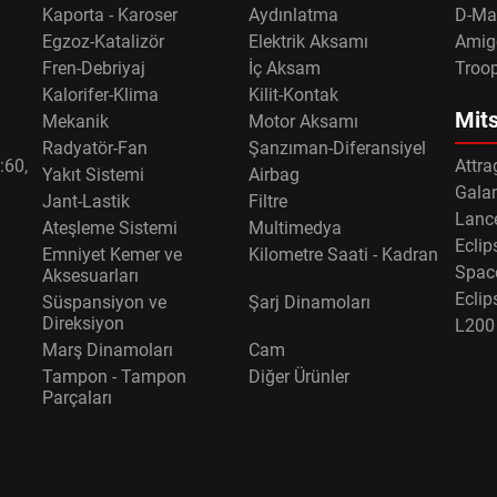
Kaporta - Karoser
Aydınlatma
D-Ma
Egzoz-Katalizör
Elektrik Aksamı
Amig
Fren-Debriyaj
İç Aksam
Troo
Kalorifer-Klima
Kilit-Kontak
Mits
Mekanik
Motor Aksamı
Radyatör-Fan
Şanzıman-Diferansiyel
:60,
Attra
Yakıt Sistemi
Airbag
Gala
Jant-Lastik
Filtre
Lance
Ateşleme Sistemi
Multimedya
Eclip
Emniyet Kemer ve
Kilometre Saati - Kadran
Spac
Aksesuarları
Eclip
Süspansiyon ve
Şarj Dinamoları
Direksiyon
L200
Marş Dinamoları
Cam
Tampon - Tampon
Diğer Ürünler
Parçaları