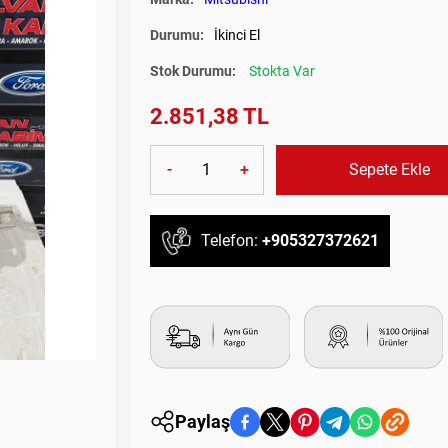
Durumu:
İkinci El
Stok Durumu:
Stokta Var
2.851,38 TL
-
+
Sepete Ekle
Telefon:
+905327372621
Paylaş