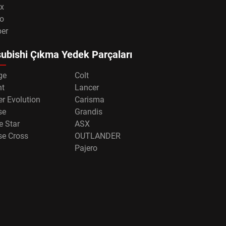
x
o
per
ubishi Çıkma Yedek Parçaları
ge
Colt
nt
Lancer
r Evolution
Carisma
se
Grandis
e Star
ASX
se Cross
OUTLANDER
Pajero