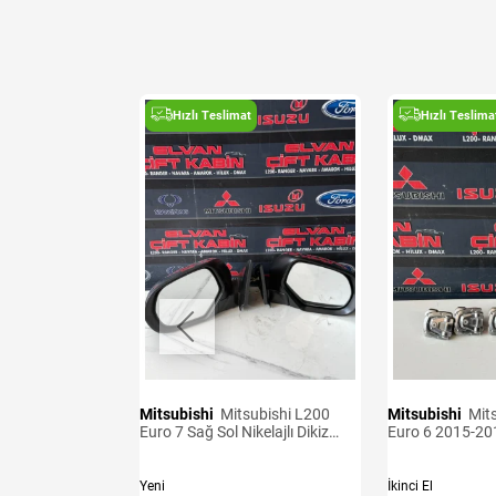
t
Hızlı Teslimat
Hızlı Teslima
Mitsubishi
Mitsubishi L200
Mitsubishi
Mitsubishi L200
ensörü
Euro 7 Sağ Sol Nikelajlı Dikiz
Euro 6 2015-20
Aynası
Kancaları
Yeni
İkinci El