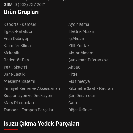
GSM:
0 (532) 737 2621
Ürün Grupları
Kaporta - Karoser
Aydınlatma
Egzoz-Katalizör
Elektrik Aksamı
Fren-Debriyaj
İç Aksam
Kalorifer-Klima
Kilit-Kontak
Mekanik
Motor Aksamı
Radyatör-Fan
Şanzıman-Diferansiyel
Yakıt Sistemi
Airbag
Jant-Lastik
Filtre
Ateşleme Sistemi
Multimedya
Emniyet Kemer ve Aksesuarları
Kilometre Saati - Kadran
Süspansiyon ve Direksiyon
Şarj Dinamoları
Marş Dinamoları
Cam
Tampon - Tampon Parçaları
Diğer Ürünler
Isuzu Çıkma Yedek Parçaları