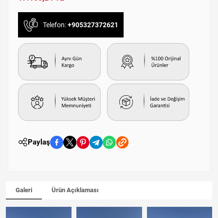
Telefon:
+905327372621
Paylaş
Galeri
Ürün Açıklaması