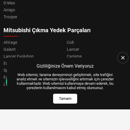
D-Max
Amigo
Trooper
Mitsubishi Çıkma Yedek Parçaları
Attrage
Colt
Galant
Lancer
Lancer Evolution
Carisma
Eclipse
Grandis
Gizliliğinize Önem Veriyoruz
Space Star
ASX
Web sitemiz, tarama deneyiminizi geliştirmek, site trafiğini
Eclipse Cross
OUTLANDER
analiz etmek ve sitemizin işlevselliğini artırmak için çerezler
kullanmaktadır. Web sitemizi kullanmaya devam ederek, bu
L200
Pajero
çerezlerin kullanılmasını kabul etmiş olursunuz.
Tamam
Copyright © 2024, All Right Reserved
US YAZILIM