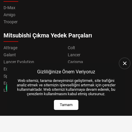
D-Max
Amigo
Trooper
Mitsubishi Çıkma Yedek Parçaları
Attrage
Colt
Galant
Lancer
Lancer Evolution
Carisma
Eclipse
Grandis
Gizliliğinize Önem Veriyoruz
Space Star
ASX
Web sitemiz, tarama deneyiminizi geliştirmek, site trafiğini
Eclipse Cross
OUTLANDER
analiz etmek ve sitemizin işlevselliğini artırmak için çerezler
kullanmaktadır. Web sitemizi kullanmaya devam ederek, bu
L200
Pajero
çerezlerin kullanılmasını kabul etmiş olursunuz.
Tamam
Copyright © 2024, All Right Reserved
US YAZILIM