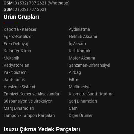
GSM:
0 (532) 737 2621 (Whatsapp)
GSM:
0 (532) 737 2621
Ürün Grupları
Kaporta - Karoser
Aydınlatma
Egzoz-Katalizör
Elektrik Aksamı
Fren-Debriyaj
İç Aksam
Kalorifer-Klima
Kilit-Kontak
Mekanik
Motor Aksamı
Radyatör-Fan
Şanzıman-Diferansiyel
Yakıt Sistemi
Airbag
Jant-Lastik
Filtre
Ateşleme Sistemi
Multimedya
Emniyet Kemer ve Aksesuarları
Kilometre Saati - Kadran
Süspansiyon ve Direksiyon
Şarj Dinamoları
Marş Dinamoları
Cam
Tampon - Tampon Parçaları
Diğer Ürünler
Isuzu Çıkma Yedek Parçaları