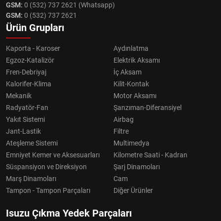
GSM:
0 (532) 737 2621 (Whatsapp)
GSM:
0 (532) 737 2621
Ürün Grupları
Kaporta - Karoser
Aydınlatma
Egzoz-Katalizör
Elektrik Aksamı
Fren-Debriyaj
İç Aksam
Kalorifer-Klima
Kilit-Kontak
Mekanik
Motor Aksamı
Radyatör-Fan
Şanzıman-Diferansiyel
Yakıt Sistemi
Airbag
Jant-Lastik
Filtre
Ateşleme Sistemi
Multimedya
Emniyet Kemer ve Aksesuarları
Kilometre Saati - Kadran
Süspansiyon ve Direksiyon
Şarj Dinamoları
Marş Dinamoları
Cam
Tampon - Tampon Parçaları
Diğer Ürünler
Isuzu Çıkma Yedek Parçaları