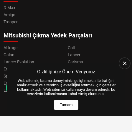
D-Max
Amigo
Trooper
Mitsubishi Çıkma Yedek Parçaları
Attrage
Colt
Galant
Lancer
Lancer Evolution
Carisma
Eclipse
Grandis
Gizliliğinize Önem Veriyoruz
Space Star
ASX
Web sitemiz, tarama deneyiminizi geliştirmek, site trafiğini
Eclipse Cross
OUTLANDER
analiz etmek ve sitemizin işlevselliğini artırmak için çerezler
kullanmaktadır. Web sitemizi kullanmaya devam ederek, bu
L200
Pajero
çerezlerin kullanılmasını kabul etmiş olursunuz.
Tamam
Copyright © 2024, All Right Reserved
US YAZILIM