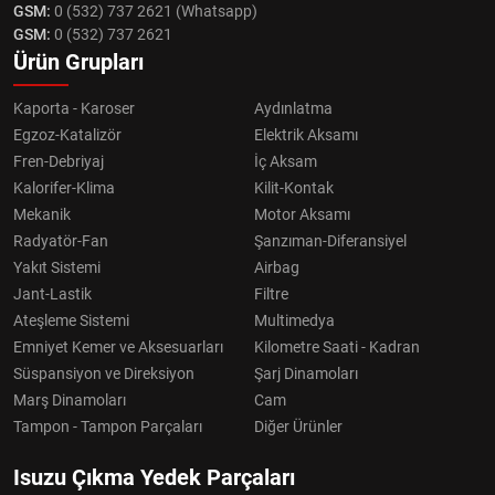
GSM:
0 (532) 737 2621 (Whatsapp)
GSM:
0 (532) 737 2621
Ürün Grupları
Kaporta - Karoser
Aydınlatma
Egzoz-Katalizör
Elektrik Aksamı
Fren-Debriyaj
İç Aksam
Kalorifer-Klima
Kilit-Kontak
Mekanik
Motor Aksamı
Radyatör-Fan
Şanzıman-Diferansiyel
Yakıt Sistemi
Airbag
Jant-Lastik
Filtre
Ateşleme Sistemi
Multimedya
Emniyet Kemer ve Aksesuarları
Kilometre Saati - Kadran
Süspansiyon ve Direksiyon
Şarj Dinamoları
Marş Dinamoları
Cam
Tampon - Tampon Parçaları
Diğer Ürünler
Isuzu Çıkma Yedek Parçaları