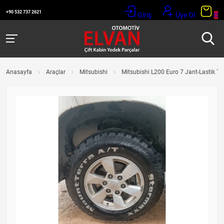
+90 532 737 2621
Giriş
Üye Ol
0
Anasayfa
Araçlar
Mitsubishi
Mitsubishi L200 Euro 7 Jant-Lastik T