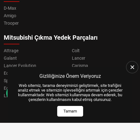
D-Max
Amigo
Trooper
Mitsubishi Çıkma Yedek Parçaları
Attrage
Colt
Galant
Lancer
Lancer Evolution
Carisma
Eclipse
Grandis
Gizliliğinize Önem Veriyoruz
Space Star
ASX
Web sitemiz, tarama deneyiminizi geliştirmek, site trafiğini
Eclipse Cross
OUTLANDER
analiz etmek ve sitemizin işlevselliğini artırmak için çerezler
kullanmaktadır. Web sitemizi kullanmaya devam ederek, bu
L200
Pajero
çerezlerin kullanılmasını kabul etmiş olursunuz.
Tamam
Copyright © 2024, All Right Reserved
US YAZILIM