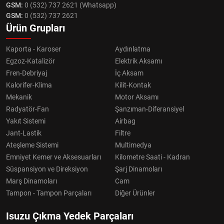
GSM:
0 (532) 737 2621 (Whatsapp)
GSM:
0 (532) 737 2621
Ürün Grupları
Kaporta - Karoser
Aydınlatma
Egzoz-Katalizör
Elektrik Aksamı
Fren-Debriyaj
İç Aksam
Kalorifer-Klima
Kilit-Kontak
Mekanik
Motor Aksamı
Radyatör-Fan
Şanzıman-Diferansiyel
Yakıt Sistemi
Airbag
Jant-Lastik
Filtre
Ateşleme Sistemi
Multimedya
Emniyet Kemer ve Aksesuarları
Kilometre Saati - Kadran
Süspansiyon ve Direksiyon
Şarj Dinamoları
Marş Dinamoları
Cam
Tampon - Tampon Parçaları
Diğer Ürünler
Isuzu Çıkma Yedek Parçaları