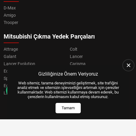
D-Max
Amigo
Trooper
Mitsubishi Çıkma Yedek Parçaları
Attrage
Colt
Galant
Lancer
Lancer Evolution
Carisma
Eclipse
Grandis
Gizliliğinize Önem Veriyoruz
Space Star
ASX
Web sitemiz, tarama deneyiminizi geliştirmek, site trafiğini
Eclipse Cross
OUTLANDER
analiz etmek ve sitemizin işlevselliğini artırmak için çerezler
kullanmaktadır. Web sitemizi kullanmaya devam ederek, bu
L200
Pajero
çerezlerin kullanılmasını kabul etmiş olursunuz.
Tamam
Copyright © 2024, All Right Reserved
US YAZILIM