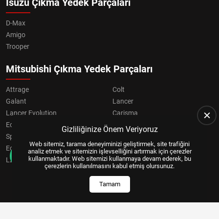
Isuzu Çıkma Yedek Parçaları
D-Max
Amigo
Trooper
Mitsubishi Çıkma Yedek Parçaları
Attrage
Colt
Galant
Lancer
Lancer Evolution
Carisma
Eclipse
Grandis
Gizliliğinize Önem Veriyoruz
Space Star
ASX
Web sitemiz, tarama deneyiminizi geliştirmek, site trafiğini
Eclipse Cross
OUTLANDER
analiz etmek ve sitemizin işlevselliğini artırmak için çerezler
kullanmaktadır. Web sitemizi kullanmaya devam ederek, bu
L200
Pajero
çerezlerin kullanılmasını kabul etmiş olursunuz.
Tamam
Copyright © 2024, All Right Reserved
US YAZILIM