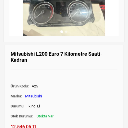
Mitsubishi L200 Euro 7 Kilometre Saati-
Kadran
Ürün Kodu:
A25
Marka:
Mitsubishi
Durumu:
İkinci El
Stok Durumu:
Stokta Var
12.546,05 TL