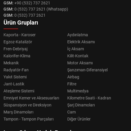
GSM:
+90 (532) 737 2621
GSM:
0 (532) 737 2621 (Whatsapp)
GSM:
0 (532) 737 2621
Ürün Grupları
Kaporta - Karoser
Aydınlatma
Egzoz-Katalizör
Elektrik Aksamı
Fren-Debriyaj
İç Aksam
Kalorifer-Klima
Kilit-Kontak
Mekanik
Motor Aksamı
Radyatör-Fan
Şanzıman-Diferansiyel
Yakıt Sistemi
Airbag
Jant-Lastik
Filtre
Ateşleme Sistemi
Multimedya
Emniyet Kemer ve Aksesuarları
Kilometre Saati - Kadran
Süspansiyon ve Direksiyon
Şarj Dinamoları
Marş Dinamoları
Cam
Tampon - Tampon Parçaları
Diğer Ürünler