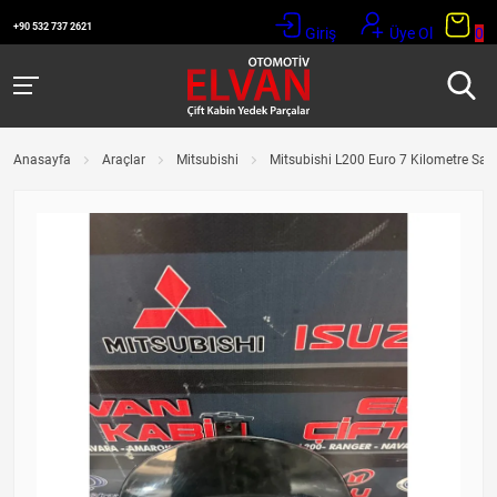
+90 532 737 2621
Giriş
Üye Ol
0
Anasayfa
Araçlar
Mitsubishi
Mitsubishi L200 Euro 7 Kilometre Saa