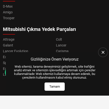
D-Max
Amigo
Trooper
Mitsubishi Çıkma Yedek Parçaları
Attrage
Colt
Galant
Lancer
Lancer Evolution
Carisma
Eclipse
Grandis
Gizliliğinize Önem Veriyoruz
Space Star
ASX
Web sitemiz, tarama deneyiminizi geliştirmek, site trafiğini
Eclipse Cross
OUTLANDER
analiz etmek ve sitemizin işlevselliğini artırmak için çerezler
kullanmaktadır. Web sitemizi kullanmaya devam ederek, bu
L200
Pajero
çerezlerin kullanılmasını kabul etmiş olursunuz.
Tamam
Copyright © 2024, All Right Reserved
US YAZILIM