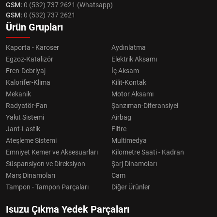
GSM:
0 (532) 737 2621 (Whatsapp)
GSM:
0 (532) 737 2621
Ürün Grupları
Kaporta - Karoser
Aydınlatma
Egzoz-Katalizör
Elektrik Aksamı
Fren-Debriyaj
İç Aksam
Kalorifer-Klima
Kilit-Kontak
Mekanik
Motor Aksamı
Radyatör-Fan
Şanzıman-Diferansiyel
Yakıt Sistemi
Airbag
Jant-Lastik
Filtre
Ateşleme Sistemi
Multimedya
Emniyet Kemer ve Aksesuarları
Kilometre Saati - Kadran
Süspansiyon ve Direksiyon
Şarj Dinamoları
Marş Dinamoları
Cam
Tampon - Tampon Parçaları
Diğer Ürünler
Isuzu Çıkma Yedek Parçaları