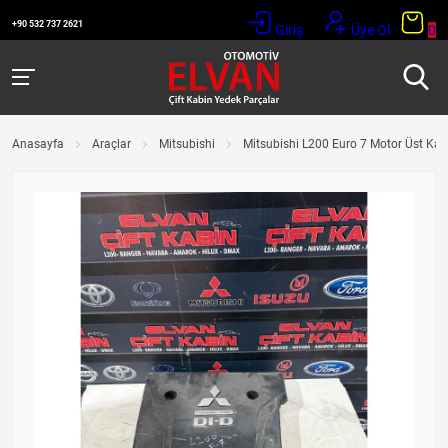
+90 532 737 2621
Giriş
Üye Ol
0
Anasayfa
Araçlar
Mitsubishi
Mitsubishi L200 Euro 7 Motor Üst Ka