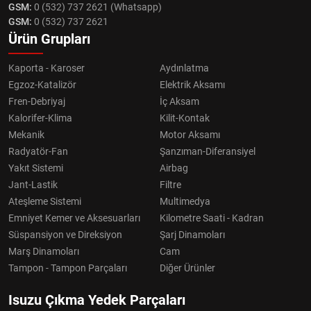
GSM:
0 (532) 737 2621 (Whatsapp)
GSM:
0 (532) 737 2621
Ürün Grupları
Kaporta - Karoser
Aydınlatma
Egzoz-Katalizör
Elektrik Aksamı
Fren-Debriyaj
İç Aksam
Kalorifer-Klima
Kilit-Kontak
Mekanik
Motor Aksamı
Radyatör-Fan
Şanzıman-Diferansiyel
Yakıt Sistemi
Airbag
Jant-Lastik
Filtre
Ateşleme Sistemi
Multimedya
Emniyet Kemer ve Aksesuarları
Kilometre Saati - Kadran
Süspansiyon ve Direksiyon
Şarj Dinamoları
Marş Dinamoları
Cam
Tampon - Tampon Parçaları
Diğer Ürünler
Isuzu Çıkma Yedek Parçaları