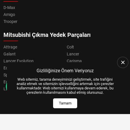
D-Max
Amigo
Trooper
Mitsubishi Çıkma Yedek Parçaları
Attrage
Colt
Galant
Lancer
Lancer Evolution
Carisma
Eclipse
Grandis
Gizliliğinize Önem Veriyoruz
Space Star
ASX
Web sitemiz, tarama deneyiminizi geliştirmek, site trafiğini
Eclipse Cross
OUTLANDER
analiz etmek ve sitemizin işlevselliğini artırmak için çerezler
kullanmaktadır. Web sitemizi kullanmaya devam ederek, bu
L200
Pajero
çerezlerin kullanılmasını kabul etmiş olursunuz.
Tamam
Copyright © 2024, All Right Reserved
US YAZILIM