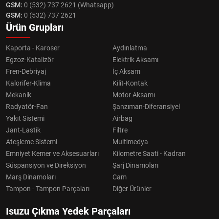
GSM:
0 (532) 737 2621 (Whatsapp)
GSM:
0 (532) 737 2621
Ürün Grupları
Kaporta - Karoser
Aydınlatma
Egzoz-Katalizör
Elektrik Aksamı
Fren-Debriyaj
İç Aksam
Kalorifer-Klima
Kilit-Kontak
Mekanik
Motor Aksamı
Radyatör-Fan
Şanzıman-Diferansiyel
Yakıt Sistemi
Airbag
Jant-Lastik
Filtre
Ateşleme Sistemi
Multimedya
Emniyet Kemer ve Aksesuarları
Kilometre Saati - Kadran
Süspansiyon ve Direksiyon
Şarj Dinamoları
Marş Dinamoları
Cam
Tampon - Tampon Parçaları
Diğer Ürünler
Isuzu Çıkma Yedek Parçaları