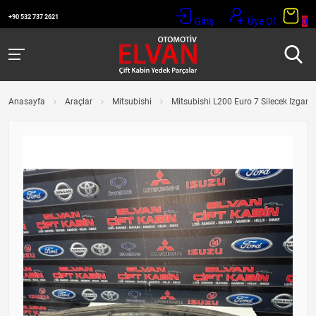
+90 532 737 2621
Giriş
Üye Ol
0
Anasayfa
Araçlar
Mitsubishi
Mitsubishi L200 Euro 7 Silecek Izgaras