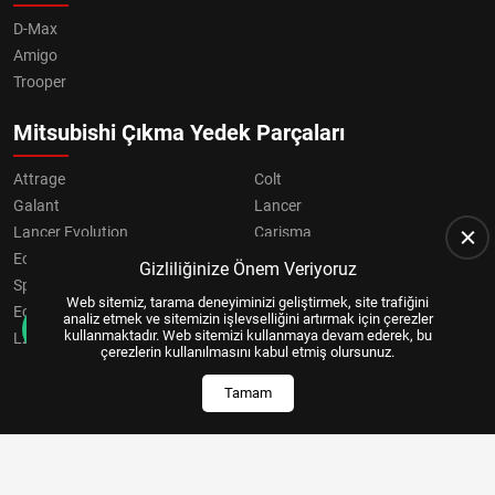
D-Max
Amigo
Trooper
Mitsubishi Çıkma Yedek Parçaları
Attrage
Colt
Galant
Lancer
Lancer Evolution
Carisma
Eclipse
Grandis
Gizliliğinize Önem Veriyoruz
Space Star
ASX
Web sitemiz, tarama deneyiminizi geliştirmek, site trafiğini
Eclipse Cross
OUTLANDER
analiz etmek ve sitemizin işlevselliğini artırmak için çerezler
kullanmaktadır. Web sitemizi kullanmaya devam ederek, bu
L200
Pajero
çerezlerin kullanılmasını kabul etmiş olursunuz.
Tamam
Copyright © 2024, All Right Reserved
US YAZILIM