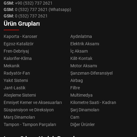
GSM:
+90 (532) 737 2621
GSM:
0 (532) 737 2621 (Whatsapp)
GSM:
0 (532) 737 2621
Ürün Grupları
Kaporta - Karoser
Aydınlatma
Egzoz-Katalizör
Elektrik Aksamı
Fren-Debriyaj
İç Aksam
Kalorifer-Klima
Kilit-Kontak
Mekanik
Motor Aksamı
Radyatör-Fan
Şanzıman-Diferansiyel
Yakıt Sistemi
Airbag
Jant-Lastik
Filtre
Ateşleme Sistemi
Multimedya
Emniyet Kemer ve Aksesuarları
Kilometre Saati - Kadran
Süspansiyon ve Direksiyon
Şarj Dinamoları
Marş Dinamoları
Cam
Tampon - Tampon Parçaları
Diğer Ürünler