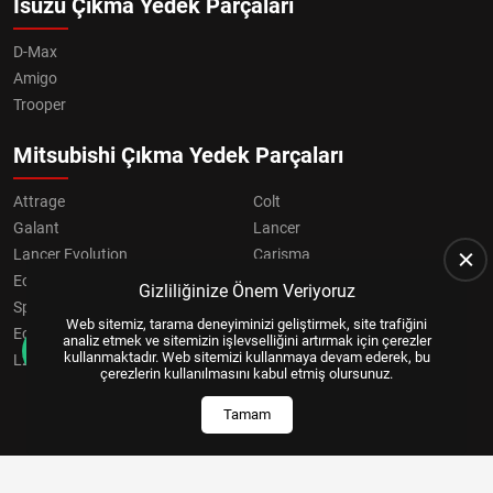
Isuzu Çıkma Yedek Parçaları
D-Max
Amigo
Trooper
Mitsubishi Çıkma Yedek Parçaları
Attrage
Colt
Galant
Lancer
Lancer Evolution
Carisma
Eclipse
Grandis
Gizliliğinize Önem Veriyoruz
Space Star
ASX
Web sitemiz, tarama deneyiminizi geliştirmek, site trafiğini
Eclipse Cross
OUTLANDER
analiz etmek ve sitemizin işlevselliğini artırmak için çerezler
kullanmaktadır. Web sitemizi kullanmaya devam ederek, bu
L200
Pajero
çerezlerin kullanılmasını kabul etmiş olursunuz.
Tamam
Copyright © 2024, All Right Reserved
US YAZILIM