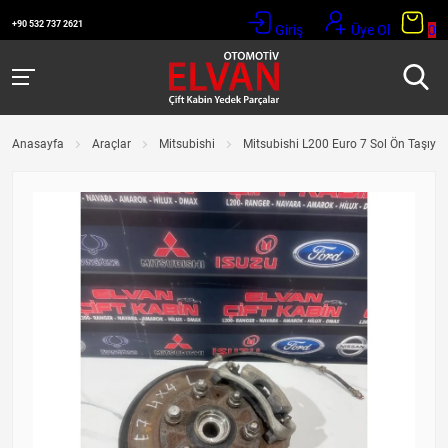
+90 532 737 2621
Giriş
Üye Ol
0
Anasayfa
Araçlar
Mitsubishi
Mitsubishi L200 Euro 7 Sol Ön Taşıyıc