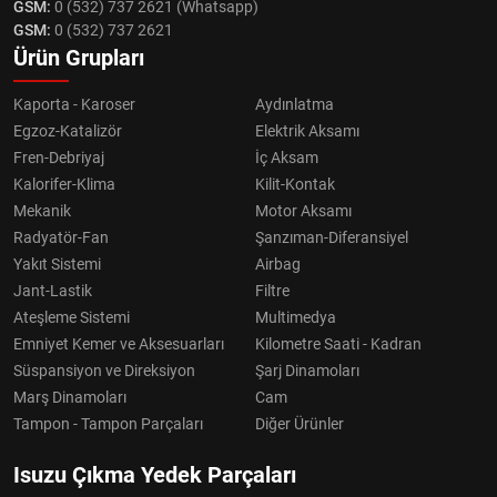
GSM:
0 (532) 737 2621 (Whatsapp)
GSM:
0 (532) 737 2621
Ürün Grupları
Kaporta - Karoser
Aydınlatma
Egzoz-Katalizör
Elektrik Aksamı
Fren-Debriyaj
İç Aksam
Kalorifer-Klima
Kilit-Kontak
Mekanik
Motor Aksamı
Radyatör-Fan
Şanzıman-Diferansiyel
Yakıt Sistemi
Airbag
Jant-Lastik
Filtre
Ateşleme Sistemi
Multimedya
Emniyet Kemer ve Aksesuarları
Kilometre Saati - Kadran
Süspansiyon ve Direksiyon
Şarj Dinamoları
Marş Dinamoları
Cam
Tampon - Tampon Parçaları
Diğer Ürünler
Isuzu Çıkma Yedek Parçaları