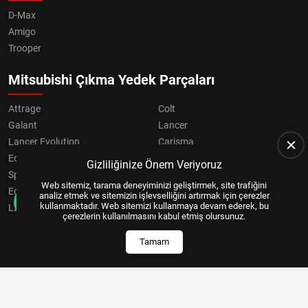
D-Max
Amigo
Trooper
Mitsubishi Çıkma Yedek Parçaları
Attrage
Colt
Galant
Lancer
Lancer Evolution
Carisma
Eclipse
Grandis
Gizliliğinize Önem Veriyoruz
Space Star
ASX
Web sitemiz, tarama deneyiminizi geliştirmek, site trafiğini
Eclipse Cross
OUTLANDER
analiz etmek ve sitemizin işlevselliğini artırmak için çerezler
kullanmaktadır. Web sitemizi kullanmaya devam ederek, bu
L200
Pajero
çerezlerin kullanılmasını kabul etmiş olursunuz.
Tamam
Copyright © 2024, All Right Reserved
US YAZILIM