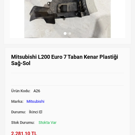
Mitsubishi L200 Euro 7 Taban Kenar Plastiği
Sağ-Sol
Ürün Kodu:
A26
Marka:
Mitsubishi
Durumu:
İkinci El
Stok Durumu:
Stokta Var
2.281,10 TL