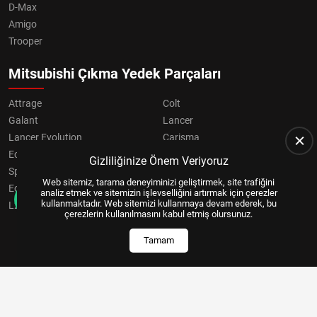
D-Max
Amigo
Trooper
Mitsubishi Çıkma Yedek Parçaları
Attrage
Colt
Galant
Lancer
Lancer Evolution
Carisma
Eclipse
Grandis
Gizliliğinize Önem Veriyoruz
Space Star
ASX
Web sitemiz, tarama deneyiminizi geliştirmek, site trafiğini
Eclipse Cross
OUTLANDER
analiz etmek ve sitemizin işlevselliğini artırmak için çerezler
kullanmaktadır. Web sitemizi kullanmaya devam ederek, bu
L200
Pajero
çerezlerin kullanılmasını kabul etmiş olursunuz.
Tamam
Copyright © 2024, All Right Reserved
US YAZILIM