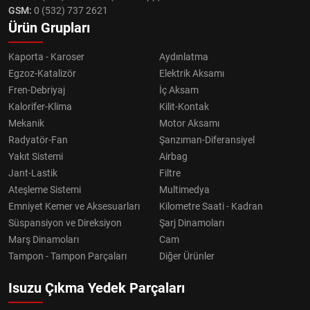
GSM:
0 (532) 737 2621
Ürün Grupları
Kaporta - Karoser
Aydınlatma
Egzoz-Katalizör
Elektrik Aksamı
Fren-Debriyaj
İç Aksam
Kalorifer-Klima
Kilit-Kontak
Mekanik
Motor Aksamı
Radyatör-Fan
Şanzıman-Diferansiyel
Yakıt Sistemi
Airbag
Jant-Lastik
Filtre
Ateşleme Sistemi
Multimedya
Emniyet Kemer ve Aksesuarları
Kilometre Saati - Kadran
Süspansiyon ve Direksiyon
Şarj Dinamoları
Marş Dinamoları
Cam
Tampon - Tampon Parçaları
Diğer Ürünler
Isuzu Çıkma Yedek Parçaları