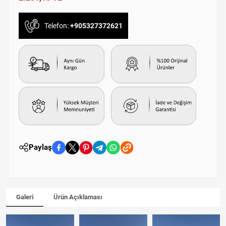
Telefon:
+905327372621
Paylaş
Galeri
Ürün Açıklaması