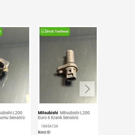
t
Hızlı Teslimat
Hızlı Teslima
Mitsubishi
Mitsubishi L200
Mitsubishi
Mitsubishi L200
kumu Sensörü
Euro 6 Krank Sensörü
Euro 7 Oksijen 
1865A126
11153310
İkinci El
İkinci El