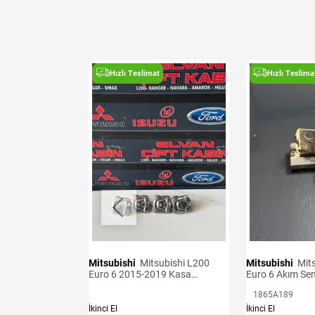
t
Hızlı Teslimat
Hızlı Teslima
Mitsubishi
Mitsubishi L200
Mitsubishi
Mitsubishi L200
Sensörü Adet
Euro 6 2015-2019 Kasa
Euro 6 Akım Se
Kancaları
1865A189
İkinci El
İkinci El