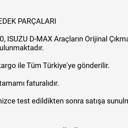
YEDEK PARÇALARI
, ISUZU D-MAX Araçların Orijinal Çıkma
 bulunmaktadır.
argo ile Tüm Türkiye'ye gönderilir.
tamamı faturalıdır.
zce test edildikten sonra satışa sunul