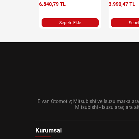
6.840,79 TL
3.990,47 TL
e Ekle
Sepete Ekle
Sepet
Elvan Otomotiv; Mitsubishi ve Isuzu marka araç
Mitsubishi - Isuzu araçlara a
Kurumsal