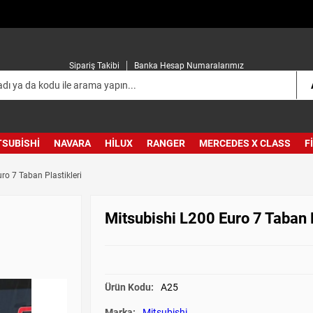
Sipariş Takibi
Banka Hesap Numaralarımız
TSUBISHI
NAVARA
HILUX
RANGER
MERCEDES X CLASS
F
ro 7 Taban Plastikleri
Mitsubishi L200 Euro 7 Taban P
Ürün Kodu:
A25
Marka:
Mitsubishi