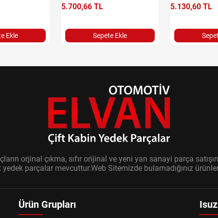
5.700,66 TL
5.130,60 TL
e Ekle
Sepete Ekle
Sepet
ların orjinal çıkma, sıfır orijinal ve yeni yan sanayi parça sat
it yedek parçalar mevcuttur.Web Sitemizde bulamadığınız ürünler i
Ürün Grupları
Isuz