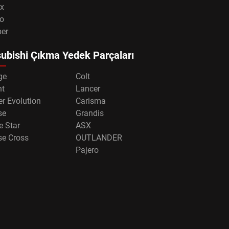
x
o
per
ubishi Çıkma Yedek Parçaları
ge
Colt
nt
Lancer
r Evolution
Carisma
se
Grandis
e Star
ASX
se Cross
OUTLANDER
Pajero