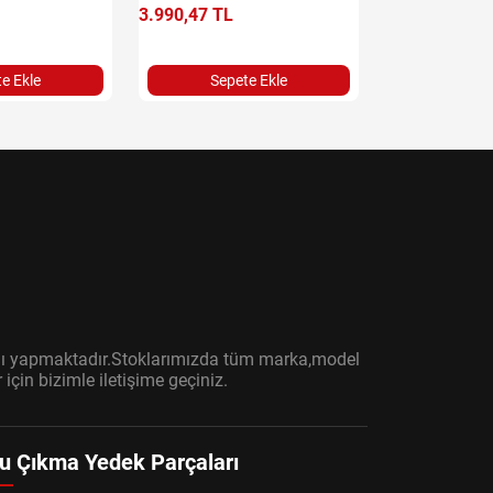
3.990,47 TL
11.401,32 TL
e Ekle
Sepete Ekle
Sepet
ışını yapmaktadır.Stoklarımızda tüm marka,model
çin bizimle iletişime geçiniz.
u Çıkma Yedek Parçaları