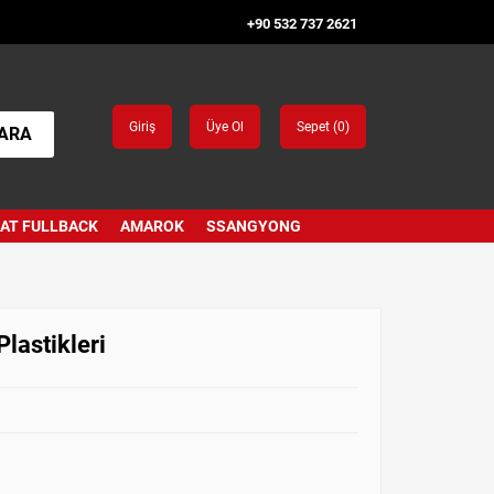
+90 532 737 2621
Giriş
Üye Ol
Sepet (
0
)
ARA
IAT FULLBACK
AMAROK
SSANGYONG
lastikleri