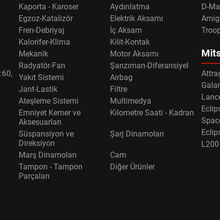
Kaporta - Karoser
Aydınlatma
D-Ma
Egzoz-Katalizör
Elektrik Aksamı
Amig
Fren-Debriyaj
İç Aksam
Troo
Kalorifer-Klima
Kilit-Kontak
Mits
Mekanik
Motor Aksamı
Radyatör-Fan
Şanzıman-Diferansiyel
:60,
Attra
Yakıt Sistemi
Airbag
Gala
Jant-Lastik
Filtre
Lance
Ateşleme Sistemi
Multimedya
Eclip
Emniyet Kemer ve
Kilometre Saati - Kadran
Spac
Aksesuarları
Eclip
Süspansiyon ve
Şarj Dinamoları
Direksiyon
L200
Marş Dinamoları
Cam
Tampon - Tampon
Diğer Ürünler
Parçaları