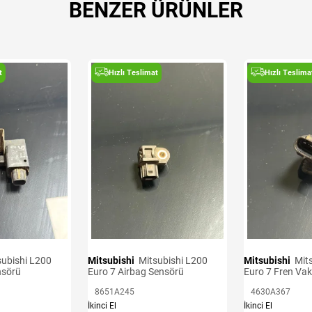
BENZER ÜRÜNLER
t
Hızlı Teslimat
Hızlı Teslima
Mitsubishi
Mitsubishi L200
Mitsubishi
Mitsubishi L200
nsörü
Euro 7 Airbag Sensörü
Euro 7 Fren Va
8651A245
4630A367
İkinci El
İkinci El