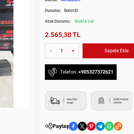
Durumu:
İkinci El
Stok Durumu:
Stokta Var
2.565,30 TL
-
+
Sepete Ekle
Telefon:
+905327372621
Paylaş