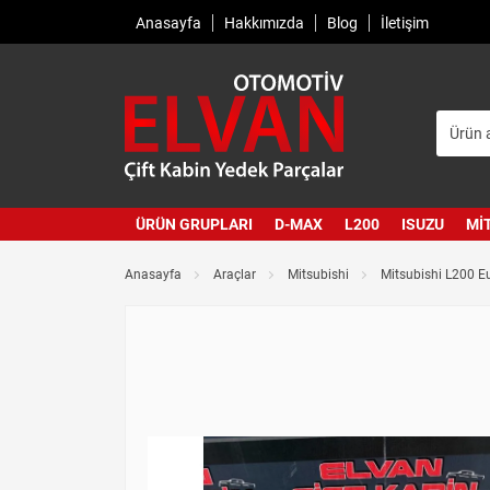
Anasayfa
Hakkımızda
Blog
İletişim
ÜRÜN GRUPLARI
D-MAX
L200
ISUZU
MI
Anasayfa
Araçlar
Mitsubishi
Mitsubishi L200 Eu