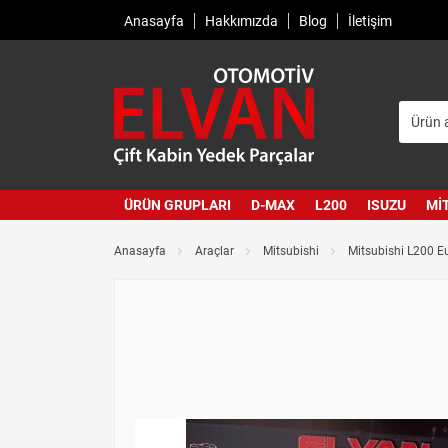
Anasayfa
Hakkımızda
Blog
İletişim
ÜRÜN GRUPLARI
D-MAX
L200
ISUZU
MI
Anasayfa
Araçlar
Mitsubishi
Mitsubishi L200 E