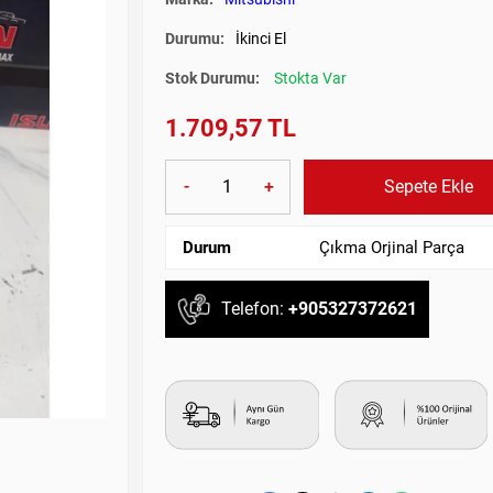
Durumu:
İkinci El
Stok Durumu:
Stokta Var
1.709,57 TL
-
+
Sepete Ekle
Durum
Çıkma Orjinal Parça
Telefon:
+905327372621