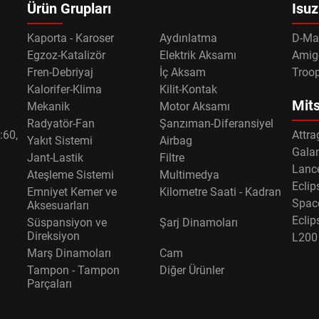
Ürün Grupları
Isuz
Kaporta - Karoser
Aydınlatma
D-Ma
Egzoz-Katalizör
Elektrik Aksamı
Amig
Fren-Debriyaj
İç Aksam
Troo
Kalorifer-Klima
Kilit-Kontak
Mits
Mekanik
Motor Aksamı
Radyatör-Fan
Şanzıman-Diferansiyel
:60,
Attra
Yakıt Sistemi
Airbag
Gala
Jant-Lastik
Filtre
Lance
Ateşleme Sistemi
Multimedya
Eclip
Emniyet Kemer ve
Kilometre Saati - Kadran
Spac
Aksesuarları
Eclip
Süspansiyon ve
Şarj Dinamoları
Direksiyon
L200
Marş Dinamoları
Cam
Tampon - Tampon
Diğer Ürünler
Parçaları