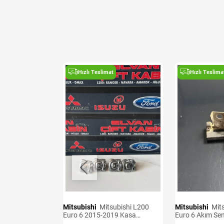
t
Hızlı Teslimat
Hızlı Teslima
Mitsubishi
Mitsubishi L200
Mitsubishi
Mitsubishi L200
Sensörü Adet
Euro 6 2015-2019 Kasa
Euro 6 Akım Se
Kancaları