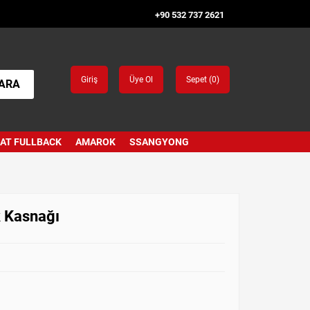
+90 532 737 2621
Giriş
Üye Ol
Sepet (
0
)
ARA
IAT FULLBACK
AMAROK
SSANGYONG
k Kasnağı