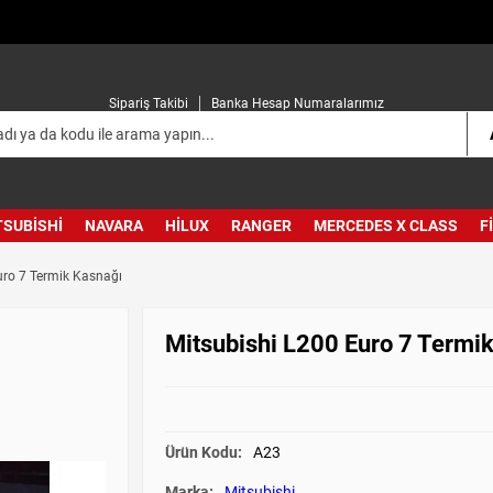
Sipariş Takibi
Banka Hesap Numaralarımız
TSUBISHI
NAVARA
HILUX
RANGER
MERCEDES X CLASS
F
uro 7 Termik Kasnağı
Mitsubishi L200 Euro 7 Termi
Ürün Kodu:
A23
Marka:
Mitsubishi