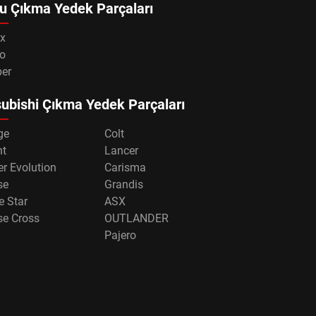
u Çıkma Yedek Parçaları
x
o
per
ubishi Çıkma Yedek Parçaları
ge
Colt
nt
Lancer
r Evolution
Carisma
se
Grandis
e Star
ASX
se Cross
OUTLANDER
Pajero