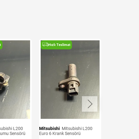
t
Hızlı Teslimat
Hızlı Teslima
Mitsubishi
Mitsubishi L200
Mitsubishi
Mitsubishi L200
kumu Sensörü
Euro 6 Krank Sensörü
Euro 7 Oksijen 