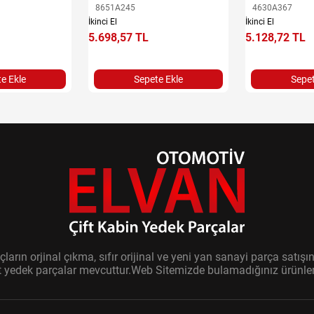
8651A245
4630A367
İkinci El
İkinci El
5.698,57 TL
5.128,72 TL
e Ekle
Sepete Ekle
Sepet
ların orjinal çıkma, sıfır orijinal ve yeni yan sanayi parça sat
it yedek parçalar mevcuttur.Web Sitemizde bulamadığınız ürünler i