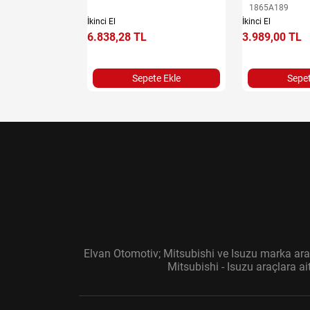
1865A189
İkinci El
İkinci El
6.838,28 TL
3.989,00 TL
e Ekle
Sepete Ekle
Sepet
Elvan Otomotiv; Mitsubishi ve Isuzu marka araç
Mitsubishi - Isuzu araçlara a