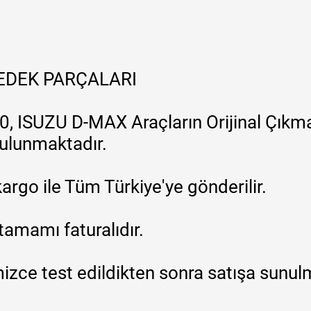
YEDEK PARÇALARI
, ISUZU D-MAX Araçların Orijinal Çıkma
 bulunmaktadır.
argo ile Tüm Türkiye'ye gönderilir.
tamamı faturalıdır.
zce test edildikten sonra satışa sunul