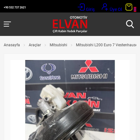
+90 532 737 2621
Giriş
Üye Ol
0
Anasayfa
Araçlar
Mitsubishi
Mitsubishi L200 Euro 7 Vestenhause