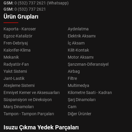
GSM:
0 (532) 737 2621 (Whatsapp)
GSM:
0 (532) 737 2621
Ürün Grupları
Kaporta - Karoser
Aydınlatma
Egzoz-Katalizör
Elektrik Aksamı
Fren-Debriyaj
İç Aksam
Kalorifer-Klima
Kilit-Kontak
Mekanik
Motor Aksamı
Radyatör-Fan
Şanzıman-Diferansiyel
Yakıt Sistemi
Airbag
Jant-Lastik
Filtre
Ateşleme Sistemi
Multimedya
Emniyet Kemer ve Aksesuarları
Kilometre Saati - Kadran
Süspansiyon ve Direksiyon
Şarj Dinamoları
Marş Dinamoları
Cam
Tampon - Tampon Parçaları
Diğer Ürünler
Isuzu Çıkma Yedek Parçaları