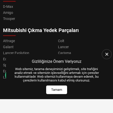
D-Max
Amigo
Trooper
Mitsubishi Çıkma Yedek Parçaları
Attrage
Colt
Galant
Lancer
Lancer Evolution
Carisma
Eclipse
Grandis
Gizliliğinize Önem Veriyoruz
Space Star
ASX
Web sitemiz, tarama deneyiminizi geliştirmek, site trafiğini
Eclipse Cross
OUTLANDER
analiz etmek ve sitemizin işlevselliğini artırmak için çerezler
kullanmaktadır. Web sitemizi kullanmaya devam ederek, bu
L200
Pajero
çerezlerin kullanılmasını kabul etmiş olursunuz.
Tamam
Copyright © 2024, All Right Reserved
US YAZILIM