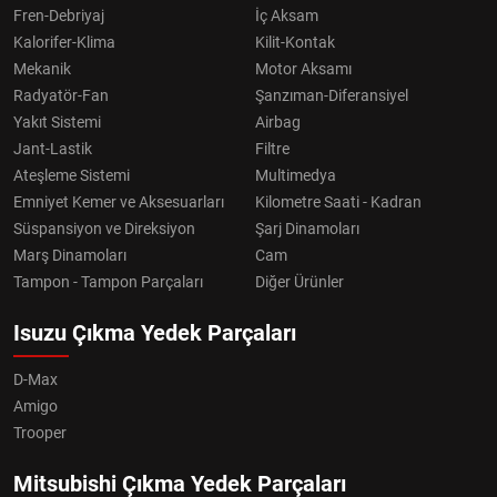
Fren-Debriyaj
İç Aksam
Kalorifer-Klima
Kilit-Kontak
Mekanik
Motor Aksamı
Radyatör-Fan
Şanzıman-Diferansiyel
Yakıt Sistemi
Airbag
Jant-Lastik
Filtre
Ateşleme Sistemi
Multimedya
Emniyet Kemer ve Aksesuarları
Kilometre Saati - Kadran
Süspansiyon ve Direksiyon
Şarj Dinamoları
Marş Dinamoları
Cam
Tampon - Tampon Parçaları
Diğer Ürünler
Isuzu Çıkma Yedek Parçaları
D-Max
Amigo
Trooper
Mitsubishi Çıkma Yedek Parçaları