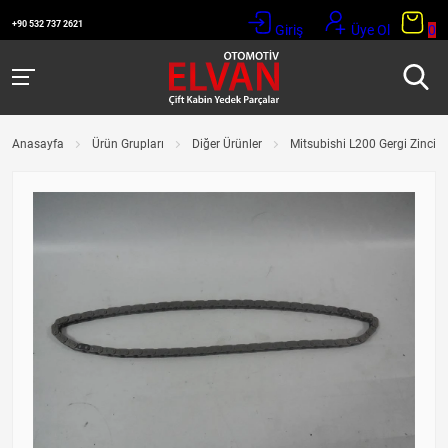
+90 532 737 2621
Giriş
Üye Ol
0
Anasayfa
Ürün Grupları
Diğer Ürünler
Mitsubishi L200 Gergi Zinciri