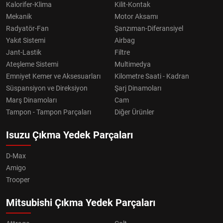
Kalorifer-Klima
Kilit-Kontak
Mekanik
Motor Aksamı
Radyatör-Fan
Şanzıman-Diferansiyel
Yakıt Sistemi
Airbag
Jant-Lastik
Filtre
Ateşleme Sistemi
Multimedya
Emniyet Kemer ve Aksesuarları
Kilometre Saati - Kadran
Süspansiyon ve Direksiyon
Şarj Dinamoları
Marş Dinamoları
Cam
Tampon - Tampon Parçaları
Diğer Ürünler
Isuzu Çıkma Yedek Parçaları
D-Max
Amigo
Trooper
Mitsubishi Çıkma Yedek Parçaları