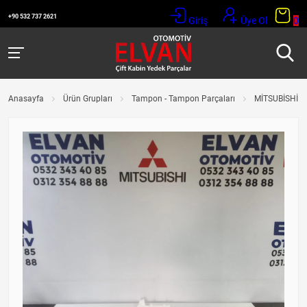
+90 532 737 2621
Giriş
Üye Ol
0
Anasayfa
Ürün Grupları
Tampon - Tampon Parçaları
MİTSUBİSHİ L