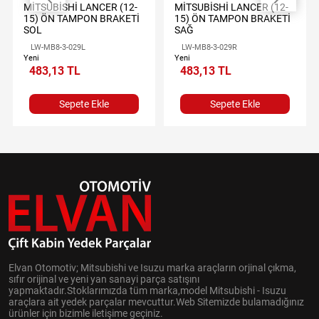
MİTSUBİSHİ LANCER (12-
MİTSUBİSHİ LANCER (12-
15) ÖN TAMPON BRAKETİ
15) ÖN TAMPON BRAKETİ
SOL
SAĞ
LW-MB8-3-029L
LW-MB8-3-029R
Yeni
Yeni
483,13 TL
483,13 TL
Sepete Ekle
Sepete Ekle
Elvan Otomotiv; Mitsubishi ve Isuzu marka araçların orjinal çıkma,
sıfır orijinal ve yeni yan sanayi parça satışını
yapmaktadır.Stoklarımızda tüm marka,model Mitsubishi - Isuzu
araçlara ait yedek parçalar mevcuttur.Web Sitemizde bulamadığınız
ürünler için bizimle iletişime geçiniz.