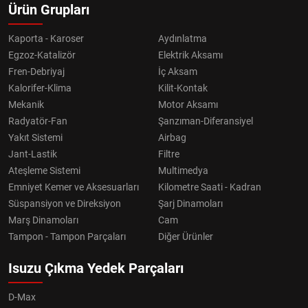
Ürün Grupları
Kaporta - Karoser
Aydınlatma
Egzoz-Katalizör
Elektrik Aksamı
Fren-Debriyaj
İç Aksam
Kalorifer-Klima
Kilit-Kontak
Mekanik
Motor Aksamı
Radyatör-Fan
Şanzıman-Diferansiyel
Yakıt Sistemi
Airbag
Jant-Lastik
Filtre
Ateşleme Sistemi
Multimedya
Emniyet Kemer ve Aksesuarları
Kilometre Saati - Kadran
Süspansiyon ve Direksiyon
Şarj Dinamoları
Marş Dinamoları
Cam
Tampon - Tampon Parçaları
Diğer Ürünler
Isuzu Çıkma Yedek Parçaları
D-Max