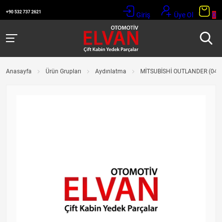
+90 532 737 2621
Giriş
Üye Ol
0
Anasayfa
Ürün Grupları
Aydınlatma
MİTSUBİSHİ OUTLANDER (04-0