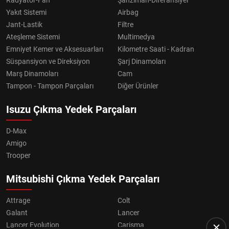
Yakıt Sistemi
Airbag
Jant-Lastik
Filtre
Ateşleme Sistemi
Multimedya
Emniyet Kemer ve Aksesuarları
Kilometre Saati - Kadran
Süspansiyon ve Direksiyon
Şarj Dinamoları
Marş Dinamoları
Cam
Tampon - Tampon Parçaları
Diğer Ürünler
Isuzu Çıkma Yedek Parçaları
D-Max
Amigo
Trooper
Mitsubishi Çıkma Yedek Parçaları
Attrage
Colt
Galant
Lancer
Lancer Evolution
Carisma