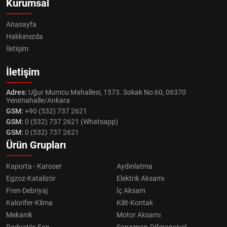
Kurumsal
Anasayfa
Hakkımızda
İletişim
İletişim
Adres:
Uğur Mumcu Mahallesi, 1573. Sokak No:60, 06370
Yenimahalle/Ankara
GSM:
+90 (532) 737 2621
GSM:
0 (532) 737 2621 (Whatsapp)
GSM:
0 (532) 737 2621
Ürün Grupları
Kaporta - Karoser
Aydınlatma
Egzoz-Katalizör
Elektrik Aksamı
Fren-Debriyaj
İç Aksam
Kalorifer-Klima
Kilit-Kontak
Mekanik
Motor Aksamı
Radyatör-Fan
Şanzıman-Diferansiyel