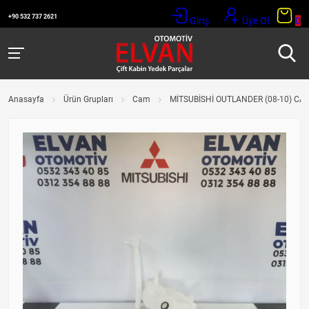
+90 532 737 2621
Giriş
Üye Ol
0
Anasayfa
Ürün Grupları
Cam
MİTSUBİSHİ OUTLANDER (08-10) CA