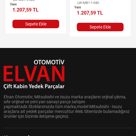
LW-MB1-1-040
Yeni
Yeni
1.207,59 TL
1.207,59 TL
Sepete Ekle
Sepete Ekle
Elvan Otomotiv; Mitsubishi ve Isuzu marka araçların orjinal çıkma,
sıfır orijinal ve yeni yan sanayi parça satışını
yapmaktadır.Stoklarımızda tüm marka,model Mitsubishi - Isuzu
araçlara ait yedek parçalar mevcuttur.Web Sitemizde bulamadığınız
ürünler için bizimle iletişime geçiniz.