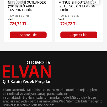
MİTSUBİSHİ OUTLANDER
MİTSUBİSHİ OUTLANDER
(2018) SAĞ ARKA
(2018) SOL ÖN TAMPON
TAMPON DODİK
DODİK
LW-MB1-6-014R
LW-MB1-6-012L
Yeni
Yeni
724,72 TL
724,72 TL
Sepete Ekle
Sepete Ekle
Elvan Otomotiv; Mitsubishi ve Isuzu marka araçların orjinal çıkma,
sıfır orijinal ve yeni yan sanayi parça satışını
yapmaktadır.Stoklarımızda tüm marka,model Mitsubishi - Isuzu
araçlara ait yedek parçalar mevcuttur.Web Sitemizde bulamadığınız
ürünler için bizimle iletişime geçiniz.