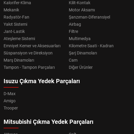
Kalorifer-Klima
Kilit-Kontak
Mekanik
Motor Aksamı
Radyatör-Fan
Şanzıman-Diferansiyel
Yakıt Sistemi
Airbag
Jant-Lastik
Filtre
Ateşleme Sistemi
Multimedya
Emniyet Kemer ve Aksesuarları
Kilometre Saati - Kadran
Süspansiyon ve Direksiyon
Şarj Dinamoları
Marş Dinamoları
Cam
Tampon - Tampon Parçaları
Diğer Ürünler
Isuzu Çıkma Yedek Parçaları
D-Max
Amigo
Trooper
Mitsubishi Çıkma Yedek Parçaları