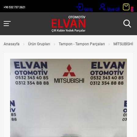
+90 532 737 2621
Giriş
Üye Ol
0
Anasayfa
Ürün Grupları
Tampon - Tampon Parçaları
MİTSUBİSHİ O