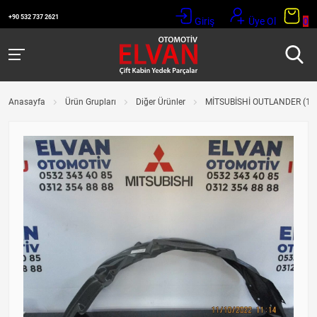
+90 532 737 2621
Giriş
Üye Ol
0
Anasayfa
Ürün Grupları
Diğer Ürünler
MİTSUBİSHİ OUTLANDER (1