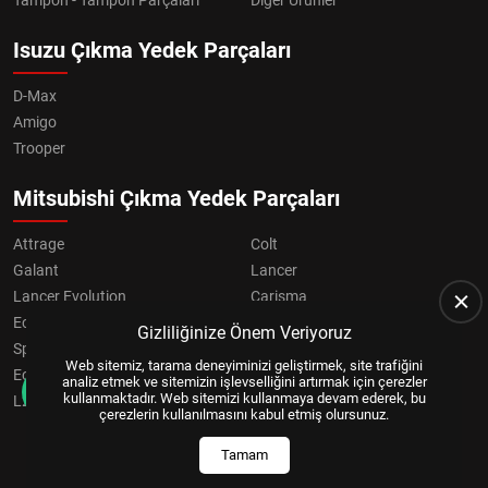
Isuzu Çıkma Yedek Parçaları
D-Max
Amigo
Trooper
Mitsubishi Çıkma Yedek Parçaları
Attrage
Colt
Galant
Lancer
Lancer Evolution
Carisma
Eclipse
Grandis
Gizliliğinize Önem Veriyoruz
Space Star
ASX
Web sitemiz, tarama deneyiminizi geliştirmek, site trafiğini
Eclipse Cross
OUTLANDER
analiz etmek ve sitemizin işlevselliğini artırmak için çerezler
kullanmaktadır. Web sitemizi kullanmaya devam ederek, bu
L200
Pajero
çerezlerin kullanılmasını kabul etmiş olursunuz.
Tamam