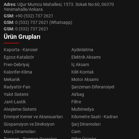
Adres:
Uğur Mumcu Mahallesi, 1573. Sokak No:60, 06370
Yenimahalle/Ankara
GSM:
+90 (532) 737 2621
GSM:
0 (532) 737 2621 (Whatsapp)
GSM:
0 (532) 737 2621
Ürün Grupları
Kaporta - Karoser
Aydınlatma
Egzoz-Katalizör
Elektrik Aksamı
Fren-Debriyaj
İç Aksam
Kalorifer-Klima
Kilit-Kontak
Mekanik
Motor Aksamı
Radyatör-Fan
Şanzıman-Diferansiyel
Yakıt Sistemi
Airbag
Jant-Lastik
Filtre
Ateşleme Sistemi
Multimedya
Emniyet Kemer ve Aksesuarları
Kilometre Saati - Kadran
Süspansiyon ve Direksiyon
Şarj Dinamoları
Marş Dinamoları
Cam
Tampon - Tampon Parçaları
Diğer Ürünler