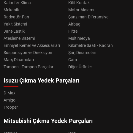
Kalorifer-Klima
Kilit-Kontak
Mekanik
Motor Aksamı
Radyatör-Fan
Şanzıman-Diferansiyel
Yakıt Sistemi
Airbag
Jant-Lastik
Filtre
Ateşleme Sistemi
Multimedya
Emniyet Kemer ve Aksesuarları
Kilometre Saati - Kadran
Süspansiyon ve Direksiyon
Şarj Dinamoları
Marş Dinamoları
Cam
Tampon - Tampon Parçaları
Diğer Ürünler
Isuzu Çıkma Yedek Parçaları
D-Max
Amigo
Trooper
Mitsubishi Çıkma Yedek Parçaları