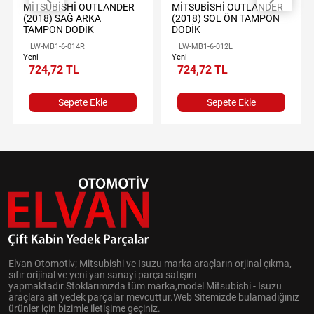
MİTSUBİSHİ OUTLANDER
MİTSUBİSHİ OUTLANDER
(2018) SAĞ ARKA
(2018) SOL ÖN TAMPON
TAMPON DODİK
DODİK
LW-MB1-6-014R
LW-MB1-6-012L
Yeni
Yeni
724,72 TL
724,72 TL
Sepete Ekle
Sepete Ekle
Elvan Otomotiv; Mitsubishi ve Isuzu marka araçların orjinal çıkma,
sıfır orijinal ve yeni yan sanayi parça satışını
yapmaktadır.Stoklarımızda tüm marka,model Mitsubishi - Isuzu
araçlara ait yedek parçalar mevcuttur.Web Sitemizde bulamadığınız
ürünler için bizimle iletişime geçiniz.