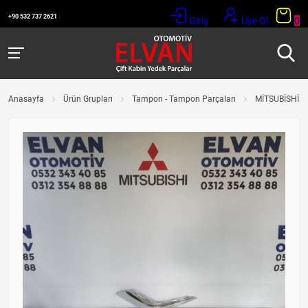
+90 532 737 2621
Giriş
Üye Ol
0
Anasayfa
Ürün Grupları
Tampon - Tampon Parçaları
MİTSUBİSHİ 