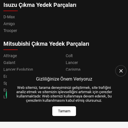
Isuzu Çıkma Yedek Parçaları
D-Max
Amigo
Trooper
Mitsubishi Çıkma Yedek Parçaları
Attrage
Colt
Galant
Lancer
Lancer Evolution
Carisma
Eclipse
Grandis
Gizliliğinize Önem Veriyoruz
Space Star
ASX
Web sitemiz, tarama deneyiminizi geliştirmek, site trafiğini
Eclipse Cross
OUTLANDER
analiz etmek ve sitemizin işlevselliğini artırmak için çerezler
kullanmaktadır. Web sitemizi kullanmaya devam ederek, bu
L200
Pajero
çerezlerin kullanılmasını kabul etmiş olursunuz.
Tamam
Copyright © 2024, All Right Reserved
US YAZILIM