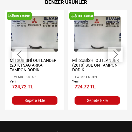
BENZER ÜRÜNLER
Hızlı Teslimat
Hızlı Teslimat
MİTSUBİSHİ OUTLANDER
MİTSUBİSHİ OUTLANDER
(2018) SAĞ ARKA
(2018) SOL ÖN TAMPON
TAMPON DODİK
DODİK
LW-MB1-6-014R
LW-MB1-6-012L
Yeni
Yeni
724,72 TL
724,72 TL
Sepete Ekle
Sepete Ekle