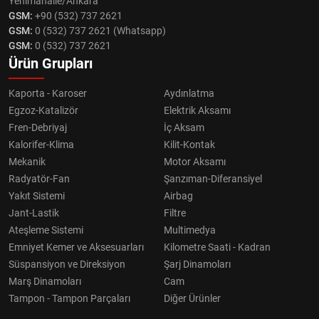
Yenimahalle/Ankara
GSM:
+90 (532) 737 2621
GSM:
0 (532) 737 2621 (Whatsapp)
GSM:
0 (532) 737 2621
Ürün Grupları
Kaporta - Karoser
Aydınlatma
Egzoz-Katalizör
Elektrik Aksamı
Fren-Debriyaj
İç Aksam
Kalorifer-Klima
Kilit-Kontak
Mekanik
Motor Aksamı
Radyatör-Fan
Şanzıman-Diferansiyel
Yakıt Sistemi
Airbag
Jant-Lastik
Filtre
Ateşleme Sistemi
Multimedya
Emniyet Kemer ve Aksesuarları
Kilometre Saati - Kadran
Süspansiyon ve Direksiyon
Şarj Dinamoları
Marş Dinamoları
Cam
Tampon - Tampon Parçaları
Diğer Ürünler