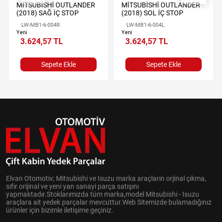
MİTSUBİSHİ OUTLANDER
MİTSUBİSHİ OUTLANDER
(2018) SAĞ İÇ STOP
(2018) SOL İÇ STOP
LW-MB1-6-004R
LW-MB1-6-004L
Yeni
Yeni
3.624,57 TL
3.624,57 TL
Sepete Ekle
Sepete Ekle
Elvan Otomotiv; Mitsubishi ve Isuzu marka araçların orjinal çıkma,
sıfır orijinal ve yeni yan sanayi parça satışını
yapmaktadır.Stoklarımızda tüm marka,model Mitsubishi - Isuzu
araçlara ait yedek parçalar mevcuttur.Web Sitemizde bulamadığınız
ürünler için bizimle iletişime geçiniz.