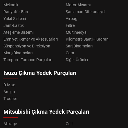
Mekanik
Motor Aksamı
Radyatör-Fan
Şanzıman-Diferansiyel
Yakıt Sistemi
Airbag
Jant-Lastik
Filtre
Ateşleme Sistemi
Multimedya
Emniyet Kemer ve Aksesuarları
Kilometre Saati - Kadran
Süspansiyon ve Direksiyon
Şarj Dinamoları
Marş Dinamoları
Cam
Tampon - Tampon Parçaları
Diğer Ürünler
Isuzu Çıkma Yedek Parçaları
D-Max
Amigo
Trooper
Mitsubishi Çıkma Yedek Parçaları
Attrage
Colt