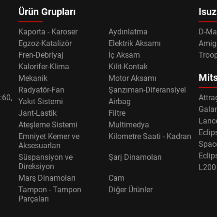
Ürün Grupları
Isuz
Kaporta - Karoser
Aydınlatma
D-Ma
Egzoz-Katalizör
Elektrik Aksamı
Amig
Fren-Debriyaj
İç Aksam
Troo
Kalorifer-Klima
Kilit-Kontak
Mits
Mekanik
Motor Aksamı
Radyatör-Fan
Şanzıman-Diferansiyel
:60,
Attra
Yakıt Sistemi
Airbag
Gala
Jant-Lastik
Filtre
Lance
Ateşleme Sistemi
Multimedya
Eclip
Emniyet Kemer ve
Kilometre Saati - Kadran
Spac
Aksesuarları
Eclip
Süspansiyon ve
Şarj Dinamoları
Direksiyon
L200
Marş Dinamoları
Cam
Tampon - Tampon
Diğer Ürünler
Parçaları