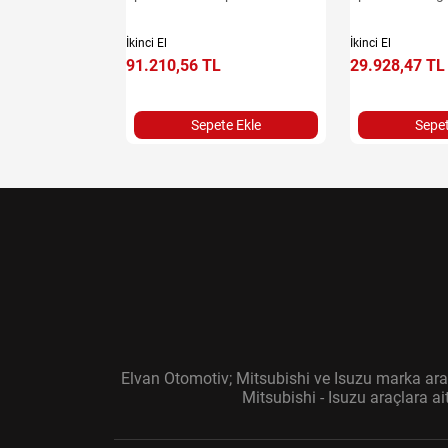
İkinci El
İkinci El
91.210,56 TL
29.928,47 TL
e Ekle
Sepete Ekle
Sepet
Elvan Otomotiv; Mitsubishi ve Isuzu marka araç
Mitsubishi - Isuzu araçlara a