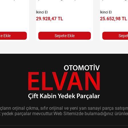
İkinci El
İkinci El
29.928,47 TL
25.652,98 TL
e Ekle
Sepete Ekle
Sepet
ların orjinal çıkma, sıfır orijinal ve yeni yan sanayi parça sat
it yedek parçalar mevcuttur.Web Sitemizde bulamadığınız ürünler i