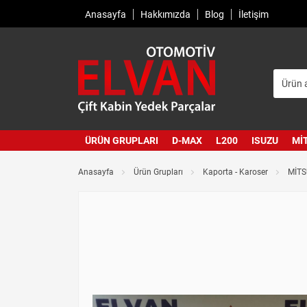
Anasayfa
Hakkımızda
Blog
İletişim
ÜRÜN GRUPLARI
D-MAX
L200
ISUZU
MI
Anasayfa
Ürün Grupları
Kaporta - Karoser
MİTS