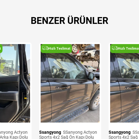
BENZER ÜRÜNLER
t
Hızlı Teslimat
Hızlı Teslima
Ssangyong
SSanyong Actyon
Ssangyong
SSanyong Actyon
Arka Kapı Dolu
Sports 4x2 Sağ Ön Kapı Dolu
Sports 4x2 Sağ