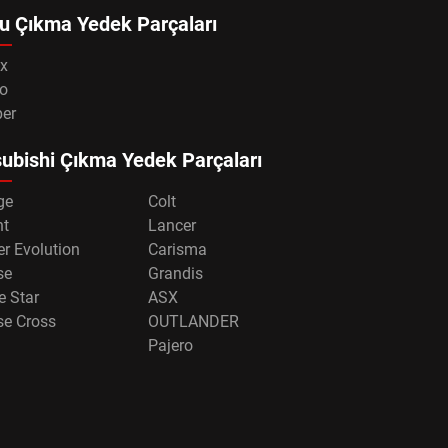
u Çıkma Yedek Parçaları
x
o
per
ubishi Çıkma Yedek Parçaları
ge
Colt
nt
Lancer
r Evolution
Carisma
se
Grandis
e Star
ASX
se Cross
OUTLANDER
Pajero