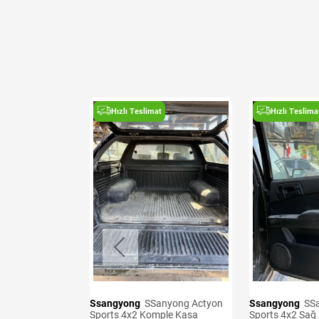
t
Hızlı Teslimat
Hızlı Teslima
Ssangyong
SSanyong Actyon
Ssangyong
SSanyong Actyon
8-2012 Sol Ön
Sports 4x2 Komple Kasa
Sports 4x2 Sağ 