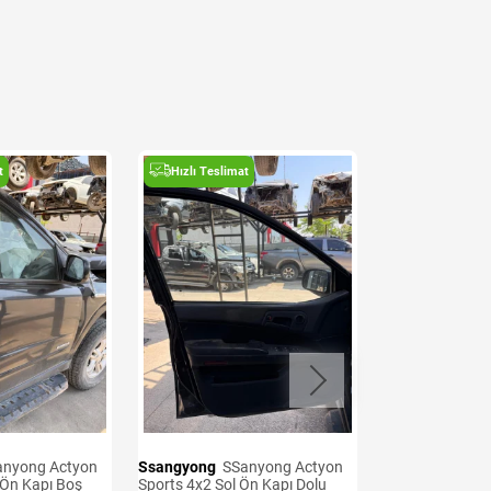
t
Hızlı Teslimat
Hızlı Teslima
Ssangyong
SSanyong Actyon
Ssangyong
SSanyong Actyon
 Ön Kapı Boş
Sports 4x2 Sol Ön Kapı Dolu
Sports 4x2 200