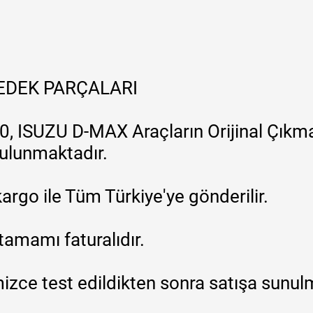
YEDEK PARÇALARI
, ISUZU D-MAX Araçların Orijinal Çıkma
 bulunmaktadır.
argo ile Tüm Türkiye'ye gönderilir.
tamamı faturalıdır.
zce test edildikten sonra satışa sunul