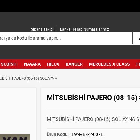
Sipariş Takibi
Banka Hesap Numaralarımız
TSUBISHI
NAVARA
HILUX
RANGER
MERCEDES X CLASS
F
UBİSHİ PAJERO (08-15) SOL AYNA
MİTSUBİSHİ PAJERO (08-15)
MİTSUBİSHİ PAJERO (08-15) SOL AYNA S
Ürün Kodu:
LW-MB4-2-007L