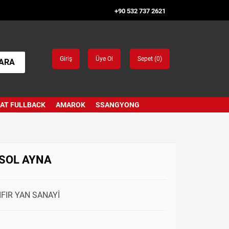
+90 532 737 2621
Giriş
Üye Ol
Sepet (
0
)
ARA
IAT FULLBACK
AMAROK
SSANGYONG
 SOL AYNA
IFIR YAN SANAYİ