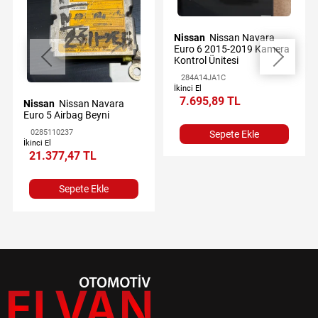
Nissan
Nissan Navara
Euro 6 2015-2019 Kamera
Kontrol Ünitesi
284A14JA1C
İkinci El
7.695,89 TL
Nissan
Nissan Navara
Euro 5 Airbag Beyni
0285110237
Sepete Ekle
İkinci El
21.377,47 TL
Sepete Ekle