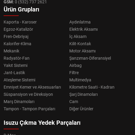
GSM:
0 (532) 737 2621
Ürün Grupları
Kaporta - Karoser
Aydınlatma
Egzoz-Katalizör
Elektrik Aksamı
Fren-Debriyaj
İç Aksam
Kalorifer-Klima
Kilit-Kontak
Mekanik
Motor Aksamı
Radyatör-Fan
Şanzıman-Diferansiyel
Yakıt Sistemi
Airbag
Jant-Lastik
Filtre
Ateşleme Sistemi
Multimedya
Emniyet Kemer ve Aksesuarları
Kilometre Saati - Kadran
Süspansiyon ve Direksiyon
Şarj Dinamoları
Marş Dinamoları
Cam
Tampon - Tampon Parçaları
Diğer Ürünler
Isuzu Çıkma Yedek Parçaları