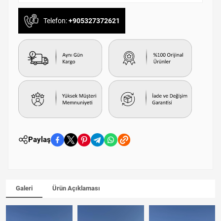
Telefon:
+905327372621
Paylaş
Galeri
Ürün Açıklaması