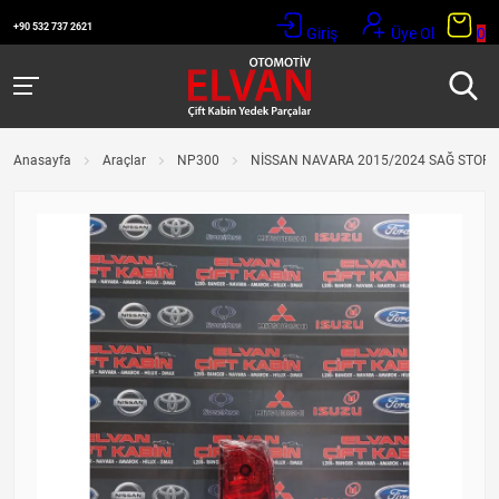
+90 532 737 2621
Giriş
Üye Ol
0
Anasayfa
Araçlar
NP300
NİSSAN NAVARA 2015/2024 SAĞ STOP