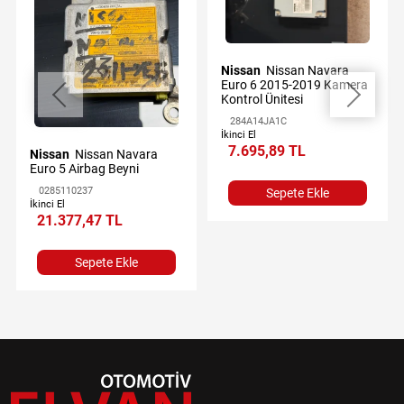
Nissan
Nissan Navara
Euro 6 2015-2019 Kamera
Kontrol Ünitesi
284A14JA1C
İkinci El
7.695,89 TL
Nissan
Nissan Navara
Euro 5 Airbag Beyni
0285110237
Sepete Ekle
İkinci El
21.377,47 TL
Sepete Ekle