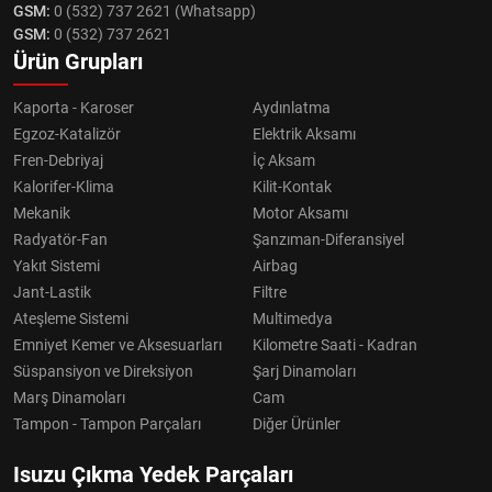
GSM:
0 (532) 737 2621 (Whatsapp)
GSM:
0 (532) 737 2621
Ürün Grupları
Kaporta - Karoser
Aydınlatma
Egzoz-Katalizör
Elektrik Aksamı
Fren-Debriyaj
İç Aksam
Kalorifer-Klima
Kilit-Kontak
Mekanik
Motor Aksamı
Radyatör-Fan
Şanzıman-Diferansiyel
Yakıt Sistemi
Airbag
Jant-Lastik
Filtre
Ateşleme Sistemi
Multimedya
Emniyet Kemer ve Aksesuarları
Kilometre Saati - Kadran
Süspansiyon ve Direksiyon
Şarj Dinamoları
Marş Dinamoları
Cam
Tampon - Tampon Parçaları
Diğer Ürünler
Isuzu Çıkma Yedek Parçaları