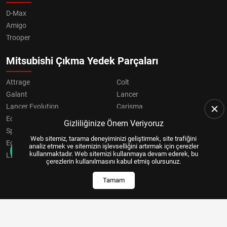
D-Max
Amigo
Trooper
Mitsubishi Çıkma Yedek Parçaları
Attrage
Colt
Galant
Lancer
Lancer Evolution
Carisma
Eclipse
Grandis
Gizliliğinize Önem Veriyoruz
Space Star
ASX
Web sitemiz, tarama deneyiminizi geliştirmek, site trafiğini
Eclipse Cross
OUTLANDER
analiz etmek ve sitemizin işlevselliğini artırmak için çerezler
kullanmaktadır. Web sitemizi kullanmaya devam ederek, bu
L200
Pajero
çerezlerin kullanılmasını kabul etmiş olursunuz.
Tamam
Copyright © 2024, All Right Reserved
US YAZILIM