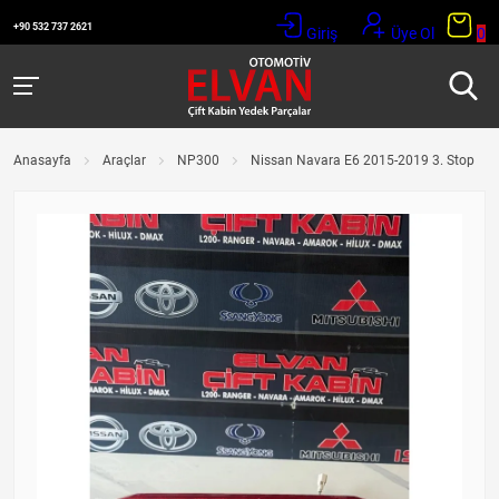
+90 532 737 2621
Giriş
Üye Ol
0
Anasayfa
Araçlar
NP300
Nissan Navara E6 2015-2019 3. Stop