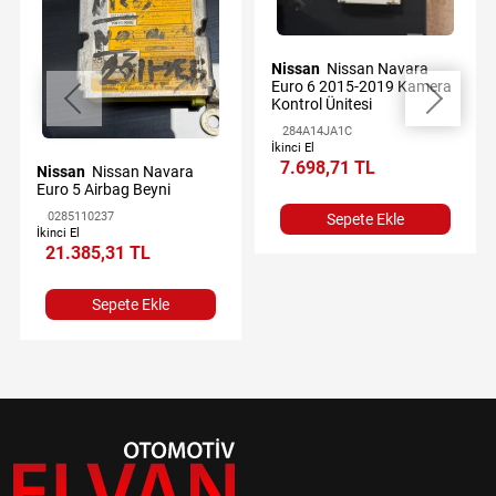
Nissan
Nissan Navara
Euro 6 2015-2019 Kamera
Kontrol Ünitesi
284A14JA1C
İkinci El
7.698,71 TL
Nissan
Nissan Navara
Euro 5 Airbag Beyni
0285110237
Sepete Ekle
İkinci El
21.385,31 TL
Sepete Ekle