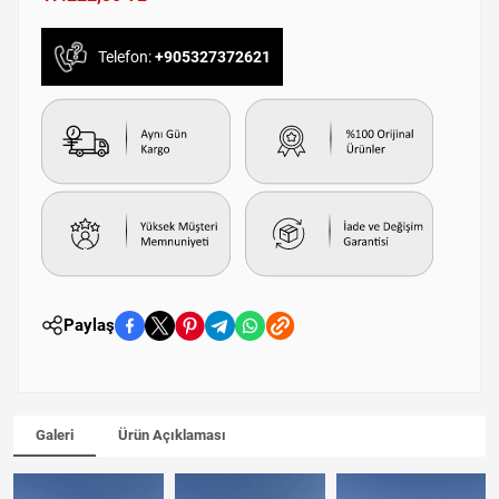
Telefon:
+905327372621
Paylaş
Galeri
Ürün Açıklaması