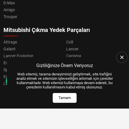
D-Max
Amigo
Trooper
Mitsubishi Çıkma Yedek Parçaları
Attrage
Colt
Galant
Lancer
Lancer Evolution
Carisma
Eclipse
Grandis
Gizliliğinize Önem Veriyoruz
Space Star
ASX
Web sitemiz, tarama deneyiminizi geliştirmek, site trafiğini
Eclipse Cross
OUTLANDER
analiz etmek ve sitemizin işlevselliğini artırmak için çerezler
kullanmaktadır. Web sitemizi kullanmaya devam ederek, bu
L200
Pajero
çerezlerin kullanılmasını kabul etmiş olursunuz.
Tamam
Copyright © 2024, All Right Reserved
US YAZILIM