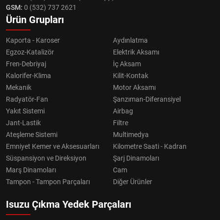
GSM:
0 (532) 737 2621
Ürün Grupları
Kaporta - Karoser
Aydınlatma
Egzoz-Katalizör
Elektrik Aksamı
Fren-Debriyaj
İç Aksam
Kalorifer-Klima
Kilit-Kontak
Mekanik
Motor Aksamı
Radyatör-Fan
Şanzıman-Diferansiyel
Yakıt Sistemi
Airbag
Jant-Lastik
Filtre
Ateşleme Sistemi
Multimedya
Emniyet Kemer ve Aksesuarları
Kilometre Saati - Kadran
Süspansiyon ve Direksiyon
Şarj Dinamoları
Marş Dinamoları
Cam
Tampon - Tampon Parçaları
Diğer Ürünler
Isuzu Çıkma Yedek Parçaları