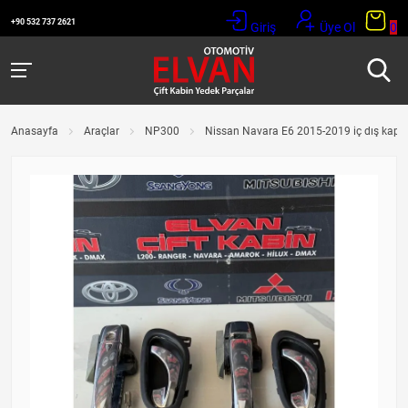
+90 532 737 2621
Giriş
Üye Ol
0
Anasayfa
Araçlar
NP300
Nissan Navara E6 2015-2019 iç dış kapı k