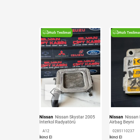
t
Hızlı Teslimat
Hızlı Teslima
ü Sacı
Nissan
Nissan Skystar 2005
Nissan
Nissan Navara Euro 5
İnterkol Radyatörü
Airbag Beyni
A12
0285110237
İkinci El
İkinci El