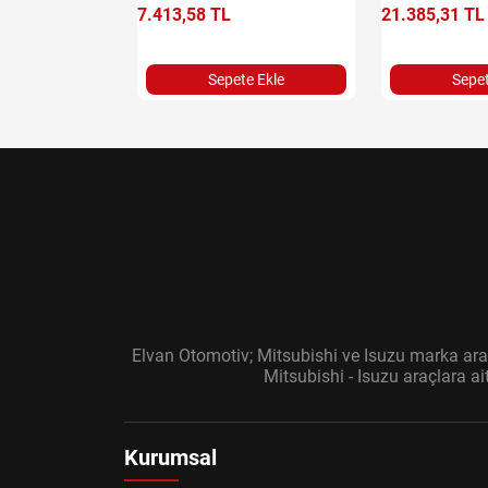
e Ekle
7.413,58 TL
21.385,31 TL
Sepete Ekle
Sepet
Elvan Otomotiv; Mitsubishi ve Isuzu marka araç
Mitsubishi - Isuzu araçlara a
Kurumsal