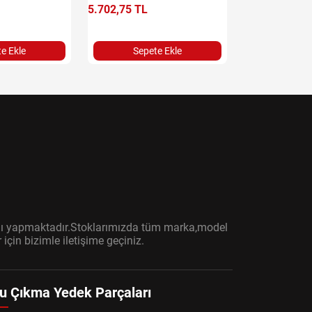
Sepet
5.702,75 TL
e Ekle
Sepete Ekle
ışını yapmaktadır.Stoklarımızda tüm marka,model
çin bizimle iletişime geçiniz.
u Çıkma Yedek Parçaları