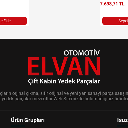
7.698,71 TL
e Ekle
Sepet
ların orjinal çıkma, sıfır orijinal ve yeni yan sanayi parça sat
it yedek parçalar mevcuttur.Web Sitemizde bulamadığınız ürünler i
Ürün Grupları
Isuz