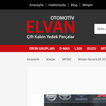
Anasayfa
Hakkımızda
Blog
İletişim
ÜRÜN GRUPLARI
D-MAX
L200
ISUZU
MI
Anasayfa
Araçlar
NP300
Nissan Navara E6 20