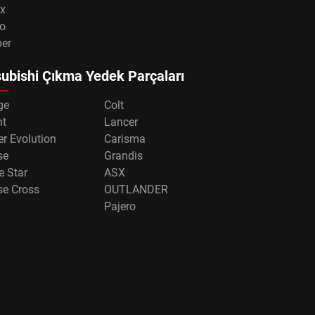
x
o
per
ubishi Çıkma Yedek Parçaları
ge
Colt
nt
Lancer
r Evolution
Carisma
se
Grandis
e Star
ASX
se Cross
OUTLANDER
Pajero