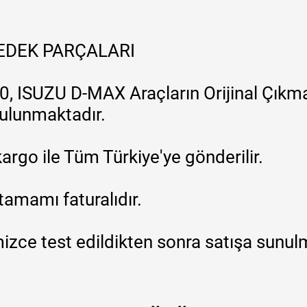
YEDEK PARÇALARI
, ISUZU D-MAX Araçların Orijinal Çıkma
 bulunmaktadır.
argo ile Tüm Türkiye'ye gönderilir.
tamamı faturalıdır.
zce test edildikten sonra satışa sunul