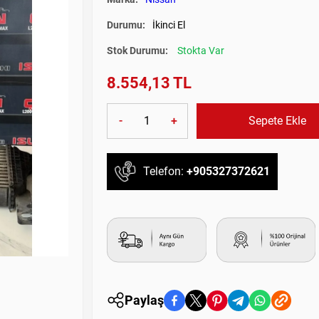
Durumu:
İkinci El
Stok Durumu:
Stokta Var
8.554,13 TL
-
+
Sepete Ekle
Telefon:
+905327372621
Paylaş