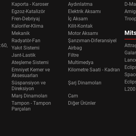
Kaporta - Karoser
Aydınlatma
D-Ma
Egzoz-Katalizör
Elektrik Aksamı
Amig
Fren-Debriyaj
İç Aksam
Troo
Kalorifer-Klima
Kilit-Kontak
Mits
Mekanik
Motor Aksamı
Radyatör-Fan
Şanzıman-Diferansiyel
:60,
Attra
Yakıt Sistemi
Airbag
Gala
Jant-Lastik
Filtre
Lance
Ateşleme Sistemi
Multimedya
Eclip
Emniyet Kemer ve
Kilometre Saati - Kadran
Spac
Aksesuarları
Eclip
Süspansiyon ve
Şarj Dinamoları
Direksiyon
L200
Marş Dinamoları
Cam
Tampon - Tampon
Diğer Ürünler
Parçaları