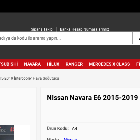
Sipariş Takibi
Banka Hesap Numaralarımız
TSUBISHI
NAVARA
HILUX
RANGER
MERCEDES X CLASS
F
15-2019 İntercooler Hava Soğutucu
Nissan Navara E6 2015-2019 
Ürün Kodu:
A4
Marka:
Nissan