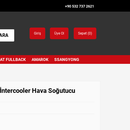
+90 532 737 2621
Giriş
Üye Ol
Sepet (
0
)
ARA
IAT FULLBACK
AMAROK
SSANGYONG
İntercooler Hava Soğutucu