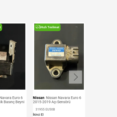
t
Hızlı Teslimat
Hızlı Teslima
Nissan
Nissan Navara Euro 6
2015-2019 Köpr
Z
Nissan
Nissan Navara Euro 6
İkinci El
ik Basınç Beyni
2015-2019 Açı Sensörü
3.991,92 TL
31955 EU50B
İkinci El