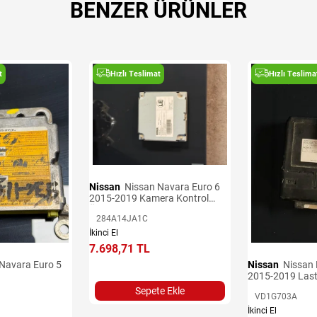
BENZER ÜRÜNLER
t
Hızlı Teslimat
Hızlı Teslima
Nissan
Nissan Navara Euro 6
2015-2019 Kamera Kontrol
Ünitesi
284A14JA1C
İkinci El
7.698,71 TL
Nissan
Nissan Navara Euro 6
2015-2019 Last
Sepete Ekle
VD1G703A
İkinci El