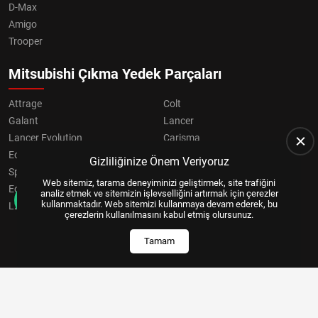
D-Max
Amigo
Trooper
Mitsubishi Çıkma Yedek Parçaları
Attrage
Colt
Galant
Lancer
Lancer Evolution
Carisma
Eclipse
Grandis
Gizliliğinize Önem Veriyoruz
Space Star
ASX
Web sitemiz, tarama deneyiminizi geliştirmek, site trafiğini
Eclipse Cross
OUTLANDER
analiz etmek ve sitemizin işlevselliğini artırmak için çerezler
kullanmaktadır. Web sitemizi kullanmaya devam ederek, bu
L200
Pajero
çerezlerin kullanılmasını kabul etmiş olursunuz.
Tamam
Copyright © 2024, All Right Reserved
US YAZILIM