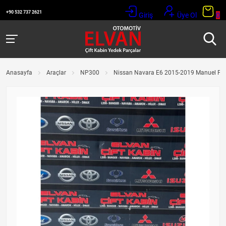
+90 532 737 2621
Giriş
Üye Ol
0
Anasayfa
Araçlar
NP300
Nissan Navara E6 2015-2019 Manuel Fre