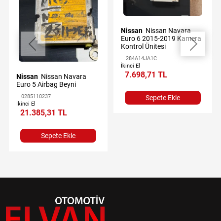
Nissan
Nissan Navara
Euro 6 2015-2019 Kamera
Kontrol Ünitesi
284A14JA1C
İkinci El
7.698,71 TL
Nissan
Nissan Navara
Euro 5 Airbag Beyni
0285110237
Sepete Ekle
İkinci El
21.385,31 TL
Sepete Ekle