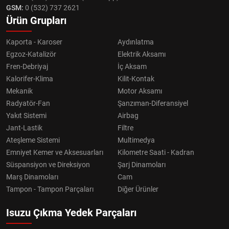
GSM:
0 (532) 737 2621
Ürün Grupları
Kaporta - Karoser
Aydınlatma
Egzoz-Katalizör
Elektrik Aksamı
Fren-Debriyaj
İç Aksam
Kalorifer-Klima
Kilit-Kontak
Mekanik
Motor Aksamı
Radyatör-Fan
Şanzıman-Diferansiyel
Yakıt Sistemi
Airbag
Jant-Lastik
Filtre
Ateşleme Sistemi
Multimedya
Emniyet Kemer ve Aksesuarları
Kilometre Saati - Kadran
Süspansiyon ve Direksiyon
Şarj Dinamoları
Marş Dinamoları
Cam
Tampon - Tampon Parçaları
Diğer Ürünler
Isuzu Çıkma Yedek Parçaları