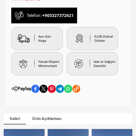
Telefon:
+905327372621
Paylaş
Galeri
Ürün Açıklaması