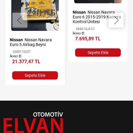
Nissan
Nissan Navara
Euro 6 2015-2019 Kamera
Kontrol Ünitesi
284A14JA1C
İkinci El
7.695,89 TL
Nissan
Nissan Navara
Euro 5 Airbag Beyni
0285110237
Sepete Ekle
İkinci El
21.377,47 TL
Sepete Ekle