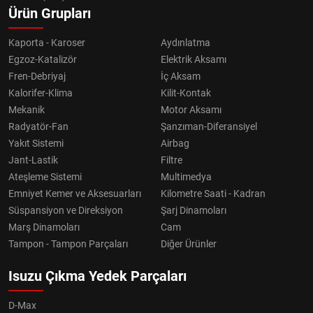
Ürün Grupları
Kaporta - Karoser
Aydınlatma
Egzoz-Katalizör
Elektrik Aksamı
Fren-Debriyaj
İç Aksam
Kalorifer-Klima
Kilit-Kontak
Mekanik
Motor Aksamı
Radyatör-Fan
Şanzıman-Diferansiyel
Yakıt Sistemi
Airbag
Jant-Lastik
Filtre
Ateşleme Sistemi
Multimedya
Emniyet Kemer ve Aksesuarları
Kilometre Saati - Kadran
Süspansiyon ve Direksiyon
Şarj Dinamoları
Marş Dinamoları
Cam
Tampon - Tampon Parçaları
Diğer Ürünler
Isuzu Çıkma Yedek Parçaları
D-Max