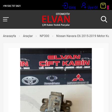
+90 532 737 2621
Giriş
Üye Ol
0
Anasayfa
Araçlar
NP300
Nissan Navara E6 2015-2019 Motor Kulak