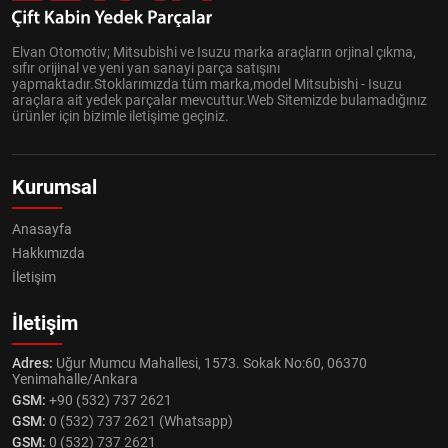
Elvan Otomotiv; Mitsubishi ve Isuzu marka araçların orjinal çıkma,
sıfır orijinal ve yeni yan sanayi parça satışını
yapmaktadır.Stoklarımızda tüm marka,model Mitsubishi - Isuzu
araçlara ait yedek parçalar mevcuttur.Web Sitemizde bulamadığınız
ürünler için bizimle iletişime geçiniz.
Kurumsal
Anasayfa
Hakkımızda
İletişim
İletişim
Adres:
Uğur Mumcu Mahallesi, 1573. Sokak No:60, 06370
Yenimahalle/Ankara
GSM:
+90 (532) 737 2621
GSM:
0 (532) 737 2621 (Whatsapp)
GSM:
0 (532) 737 2621