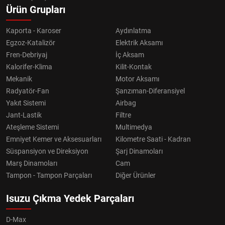
Ürün Grupları
Kaporta - Karoser
Aydınlatma
Egzoz-Katalizör
Elektrik Aksamı
Fren-Debriyaj
İç Aksam
Kalorifer-Klima
Kilit-Kontak
Mekanik
Motor Aksamı
Radyatör-Fan
Şanzıman-Diferansiyel
Yakıt Sistemi
Airbag
Jant-Lastik
Filtre
Ateşleme Sistemi
Multimedya
Emniyet Kemer ve Aksesuarları
Kilometre Saati - Kadran
Süspansiyon ve Direksiyon
Şarj Dinamoları
Marş Dinamoları
Cam
Tampon - Tampon Parçaları
Diğer Ürünler
Isuzu Çıkma Yedek Parçaları
D-Max