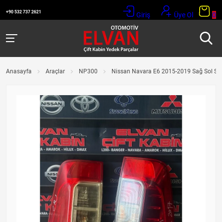
+90 532 737 2621
Giriş
Üye Ol
0
Anasayfa
Araçlar
NP300
Nissan Navara E6 2015-2019 Sağ Sol St