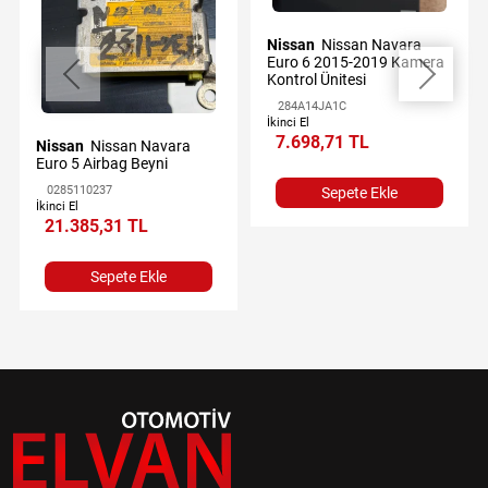
Nissan
Nissan Navara
Euro 6 2015-2019 Kamera
Kontrol Ünitesi
284A14JA1C
İkinci El
7.698,71 TL
Nissan
Nissan Navara
Euro 5 Airbag Beyni
0285110237
Sepete Ekle
İkinci El
21.385,31 TL
Sepete Ekle