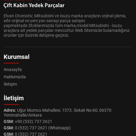
Elvan Otomotiv; Mitsubishi ve Isuzu marka araçların orjinal çıkma,
sıfır orijinal ve yeni yan sanayi parça satışını
yapmaktadır.Stoklarımızda tüm marka,model Mitsubishi - Isuzu
araçlara ait yedek parçalar mevcuttur.Web Sitemizde bulamadığınız
ürünler için bizimle iletişime geçiniz.
Kurumsal
Anasayfa
Hakkımızda
İletişim
İletişim
Adres:
Uğur Mumcu Mahallesi, 1573. Sokak No:60, 06370
Yenimahalle/Ankara
GSM:
+90 (532) 737 2621
GSM:
0 (532) 737 2621 (Whatsapp)
GSM:
0 (532) 737 2621