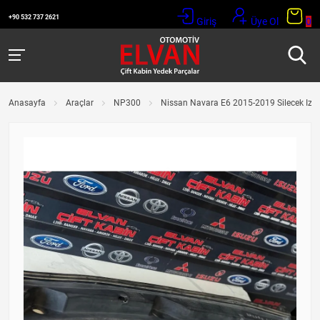
+90 532 737 2621
Giriş
Üye Ol
0
Anasayfa
Araçlar
NP300
Nissan Navara E6 2015-2019 Silecek Izg