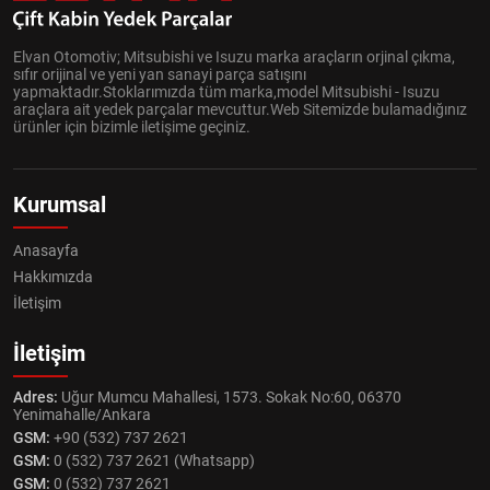
Elvan Otomotiv; Mitsubishi ve Isuzu marka araçların orjinal çıkma,
sıfır orijinal ve yeni yan sanayi parça satışını
yapmaktadır.Stoklarımızda tüm marka,model Mitsubishi - Isuzu
araçlara ait yedek parçalar mevcuttur.Web Sitemizde bulamadığınız
ürünler için bizimle iletişime geçiniz.
Kurumsal
Anasayfa
Hakkımızda
İletişim
İletişim
Adres:
Uğur Mumcu Mahallesi, 1573. Sokak No:60, 06370
Yenimahalle/Ankara
GSM:
+90 (532) 737 2621
GSM:
0 (532) 737 2621 (Whatsapp)
GSM:
0 (532) 737 2621