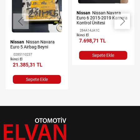
Nissan
Nissan Navara
Euro 6 2015-2019 Kamera
Kontrol Ünitesi
284A14JA1C
İkinci El
7.698,71 TL
Nissan
Nissan Navara
Euro 5 Airbag Beyni
0285110237
Sepete Ekle
İkinci El
21.385,31 TL
Sepete Ekle