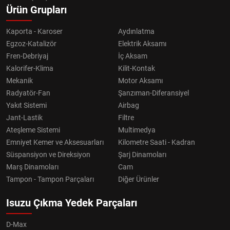
Ürün Grupları
Kaporta - Karoser
Aydınlatma
Egzoz-Katalizör
Elektrik Aksamı
Fren-Debriyaj
İç Aksam
Kalorifer-Klima
Kilit-Kontak
Mekanik
Motor Aksamı
Radyatör-Fan
Şanzıman-Diferansiyel
Yakıt Sistemi
Airbag
Jant-Lastik
Filtre
Ateşleme Sistemi
Multimedya
Emniyet Kemer ve Aksesuarları
Kilometre Saati - Kadran
Süspansiyon ve Direksiyon
Şarj Dinamoları
Marş Dinamoları
Cam
Tampon - Tampon Parçaları
Diğer Ürünler
Isuzu Çıkma Yedek Parçaları
D-Max