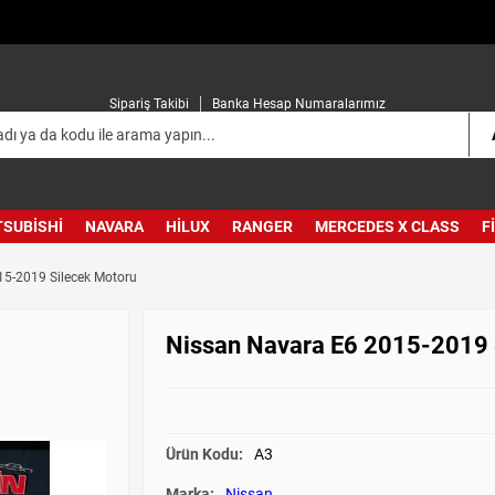
Sipariş Takibi
Banka Hesap Numaralarımız
TSUBISHI
NAVARA
HILUX
RANGER
MERCEDES X CLASS
F
15-2019 Silecek Motoru
Nissan Navara E6 2015-2019 
Ürün Kodu:
A3
Marka:
Nissan