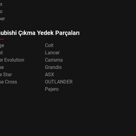
x
o
per
ubishi Çıkma Yedek Parçaları
ge
Colt
nt
Lancer
r Evolution
Carisma
se
Grandis
e Star
ASX
se Cross
OUTLANDER
Pajero