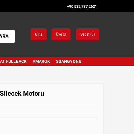
+90 532 737 2621
Giriş
Üye Ol
Sepet (
0
)
ARA
IAT FULLBACK
AMAROK
SSANGYONG
Silecek Motoru