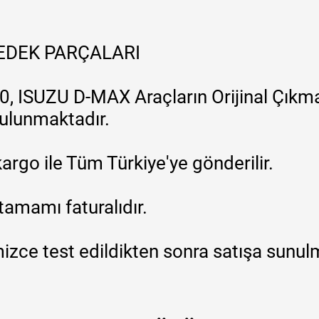
YEDEK PARÇALARI
, ISUZU D-MAX Araçların Orijinal Çıkma
 bulunmaktadır.
argo ile Tüm Türkiye'ye gönderilir.
tamamı faturalıdır.
zce test edildikten sonra satışa sunul