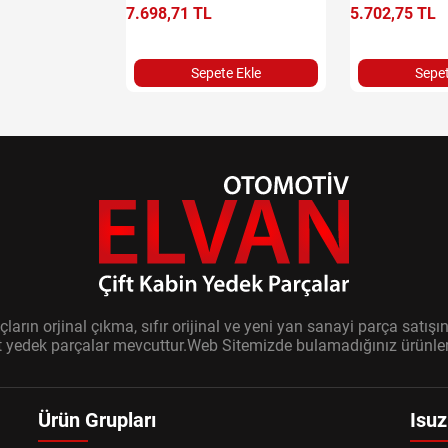
7.698,71 TL
5.702,75 TL
Sepete Ekle
Sepet
ların orjinal çıkma, sıfır orijinal ve yeni yan sanayi parça sat
it yedek parçalar mevcuttur.Web Sitemizde bulamadığınız ürünler i
Ürün Grupları
Isuz