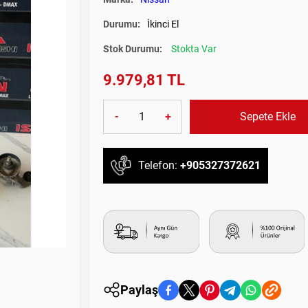
Durumu:
İkinci El
Stok Durumu:
Stokta Var
9.979,81 TL
-
+
Sepete Ekle
Telefon:
+905327372621
Paylaş