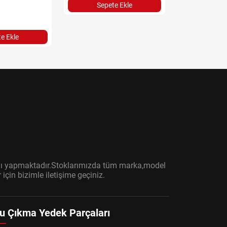
Sepete Ekle
Sepet
e Ekle
ışını yapmaktadır.Stoklarımızda tüm marka,model
çin bizimle iletişime geçiniz.
u Çıkma Yedek Parçaları