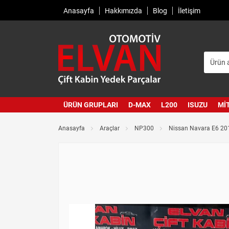
Anasayfa
Hakkımızda
Blog
İletişim
ÜRÜN GRUPLARI
D-MAX
L200
ISUZU
MI
Anasayfa
Araçlar
NP300
Nissan Navara E6 20