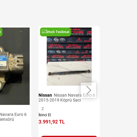
t
Hızlı Teslimat
Hızlı Teslima
Nissan
Nissan Navara Euro 6
Nissan
Nissan Navara Euro 6
2015-2019 Köprü Sacı
2015-2019 Arka
Z
Z
İkinci El
İkinci El
Sensörü
3.991,92 TL
4.277,06 TL