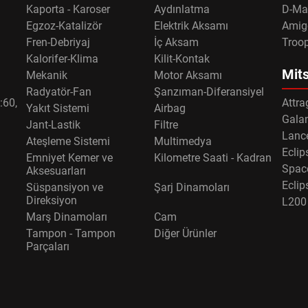
Kaporta - Karoser
Aydınlatma
D-Ma
Egzoz-Katalizör
Elektrik Aksamı
Amig
Fren-Debriyaj
İç Aksam
Troo
Kalorifer-Klima
Kilit-Kontak
Mits
Mekanik
Motor Aksamı
Radyatör-Fan
Şanzıman-Diferansiyel
:60,
Attra
Yakıt Sistemi
Airbag
Gala
Jant-Lastik
Filtre
Lance
Ateşleme Sistemi
Multimedya
Eclip
Emniyet Kemer ve
Kilometre Saati - Kadran
Spac
Aksesuarları
Eclip
Süspansiyon ve
Şarj Dinamoları
Direksiyon
L200
Marş Dinamoları
Cam
Tampon - Tampon
Diğer Ürünler
Parçaları