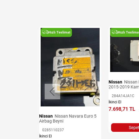
t
Hızlı Teslimat
Hızlı Teslima
Nissan
Nissan Navara Euro 6
2015-2019 Kam
Ünitesi
284A14JA1C
 Denge Kolları
İkinci El
7.698,71 TL
Nissan
Nissan Navara Euro 5
Airbag Beyni
Sepet
0285110237
İkinci El