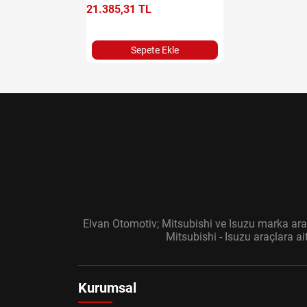
e Ekle
21.385,31 TL
Sepete Ekle
Elvan Otomotiv; Mitsubishi ve Isuzu marka araç
Mitsubishi - Isuzu araçlara a
Kurumsal