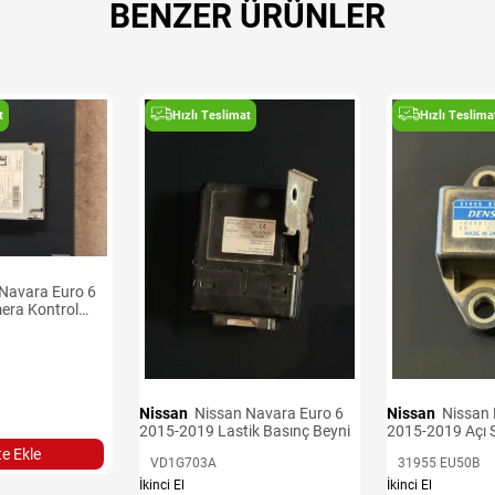
BENZER ÜRÜNLER
t
Hızlı Teslimat
Hızlı Teslima
era Kontrol
Nissan
Nissan Navara Euro 6
Nissan
Nissan Navara Euro 6
2015-2019 Lastik Basınç Beyni
2015-2019 Açı 
e Ekle
VD1G703A
31955 EU50B
İkinci El
İkinci El