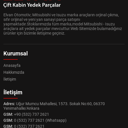
Elvan Otomotiv; Mitsubishi ve Isuzu marka araçların orjinal çıkma,
sıfır orijinal ve yeni yan sanayi parça satışını
yapmaktadır.Stoklarımızda tüm marka,model Mitsubishi - Isuzu
araçlara ait yedek parçalar mevcuttur.Web Sitemizde bulamadığınız
ürünler için bizimle iletişime geçiniz.
Kurumsal
Anasayfa
Hakkımızda
İletişim
İletişim
Adres:
Uğur Mumcu Mahallesi, 1573. Sokak No:60, 06370
Yenimahalle/Ankara
GSM:
+90 (532) 737 2621
GSM:
0 (532) 737 2621 (Whatsapp)
GSM:
0 (532) 737 2621