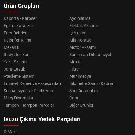
Ürün Grupları
Kaporta - Karoser
Aydınlatma
Egzoz-Katalizör
Elektrik Aksamı
Fren-Debriyaj
İç Aksam
Kalorifer-Klima
Kilit-Kontak
Mekanik
Motor Aksamı
Radyatör-Fan
Şanzıman-Diferansiyel
Yakıt Sistemi
Airbag
Jant-Lastik
Filtre
Ateşleme Sistemi
Multimedya
Emniyet Kemer ve Aksesuarları
Kilometre Saati - Kadran
Süspansiyon ve Direksiyon
Şarj Dinamoları
Marş Dinamoları
Cam
Tampon - Tampon Parçaları
Diğer Ürünler
Isuzu Çıkma Yedek Parçaları
D-Max