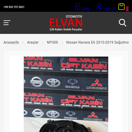
+90 532 737 2621
Giriş
Üye Ol
0
Anasayfa
Araçlar
NP300
Nissan Navara E6 2015-2019 Soğutma F