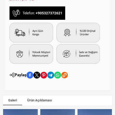
Telefon:
+905327372621
Paylaş
Galeri
Ürün Açıklaması