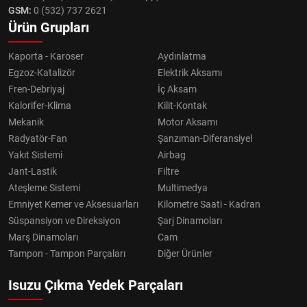
GSM:
0 (532) 737 2621
Ürün Grupları
Kaporta - Karoser
Aydınlatma
Egzoz-Katalizör
Elektrik Aksamı
Fren-Debriyaj
İç Aksam
Kalorifer-Klima
Kilit-Kontak
Mekanik
Motor Aksamı
Radyatör-Fan
Şanzıman-Diferansiyel
Yakıt Sistemi
Airbag
Jant-Lastik
Filtre
Ateşleme Sistemi
Multimedya
Emniyet Kemer ve Aksesuarları
Kilometre Saati - Kadran
Süspansiyon ve Direksiyon
Şarj Dinamoları
Marş Dinamoları
Cam
Tampon - Tampon Parçaları
Diğer Ürünler
Isuzu Çıkma Yedek Parçaları