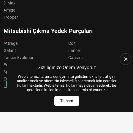
D-Max
Amigo
Trooper
Mitsubishi Çıkma Yedek Parçaları
Attrage
Colt
Galant
Lancer
Lancer Evolution
Carisma
Eclipse
Grandis
Gizliliğinize Önem Veriyoruz
Space Star
ASX
Web sitemiz, tarama deneyiminizi geliştirmek, site trafiğini
Eclipse Cross
OUTLANDER
analiz etmek ve sitemizin işlevselliğini artırmak için çerezler
kullanmaktadır. Web sitemizi kullanmaya devam ederek, bu
L200
Pajero
çerezlerin kullanılmasını kabul etmiş olursunuz.
Tamam
Copyright © 2024, All Right Reserved
US YAZILIM