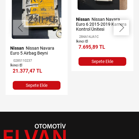
Nissan
Nissan Navara
Euro 6 2015-2019 Kamera
Kontrol Ünitesi
284A14JA1C
İkinci El
7.695,89 TL
Nissan
Nissan Navara
Euro 5 Airbag Beyni
0285110237
Sepete Ekle
İkinci El
21.377,47 TL
Sepete Ekle