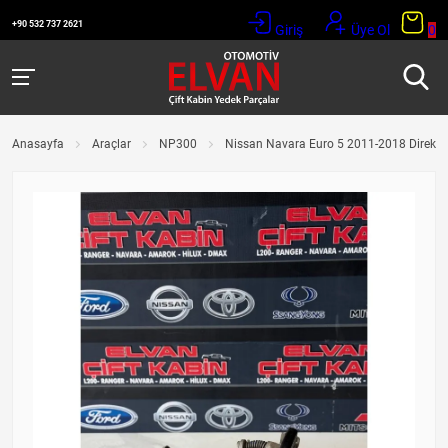
+90 532 737 2621
Giriş
Üye Ol
0
Anasayfa
Araçlar
NP300
Nissan Navara Euro 5 2011-2018 Direksi