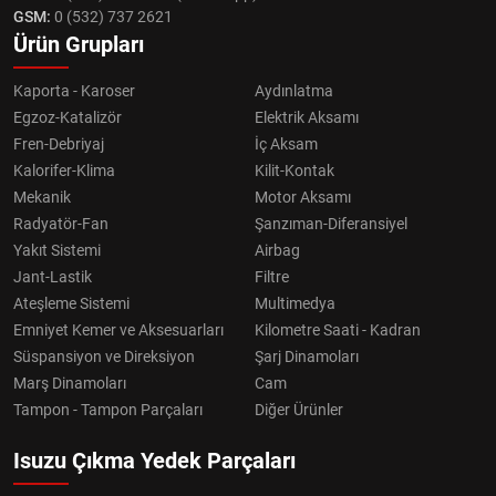
GSM:
0 (532) 737 2621
Ürün Grupları
Kaporta - Karoser
Aydınlatma
Egzoz-Katalizör
Elektrik Aksamı
Fren-Debriyaj
İç Aksam
Kalorifer-Klima
Kilit-Kontak
Mekanik
Motor Aksamı
Radyatör-Fan
Şanzıman-Diferansiyel
Yakıt Sistemi
Airbag
Jant-Lastik
Filtre
Ateşleme Sistemi
Multimedya
Emniyet Kemer ve Aksesuarları
Kilometre Saati - Kadran
Süspansiyon ve Direksiyon
Şarj Dinamoları
Marş Dinamoları
Cam
Tampon - Tampon Parçaları
Diğer Ürünler
Isuzu Çıkma Yedek Parçaları