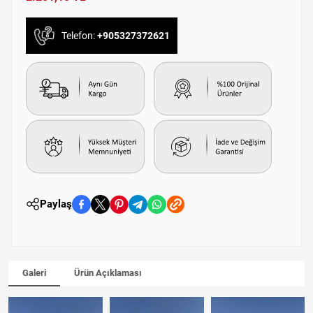
Telefon:
+905327372621
Paylaş
Galeri
Ürün Açıklaması