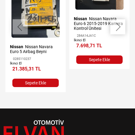
Nissan
Nissan Navara
Euro 6 2015-2019 Kamera
Kontrol Ünitesi
284A14JA1C
İkinci El
7.698,71 TL
Nissan
Nissan Navara
Euro 5 Airbag Beyni
0285110237
Sepete Ekle
İkinci El
21.385,31 TL
Sepete Ekle