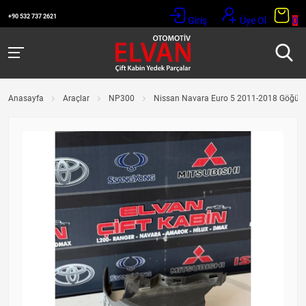
+90 532 737 2621
Giriş
Üye Ol
0
Anasayfa
Araçlar
NP300
Nissan Navara Euro 5 2011-2018 Göğüs 