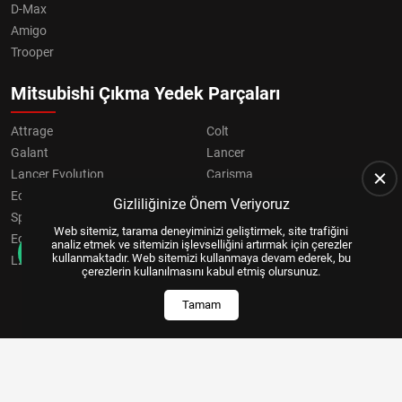
D-Max
Amigo
Trooper
Mitsubishi Çıkma Yedek Parçaları
Attrage
Colt
Galant
Lancer
Lancer Evolution
Carisma
Eclipse
Grandis
Gizliliğinize Önem Veriyoruz
Space Star
ASX
Web sitemiz, tarama deneyiminizi geliştirmek, site trafiğini
Eclipse Cross
OUTLANDER
analiz etmek ve sitemizin işlevselliğini artırmak için çerezler
kullanmaktadır. Web sitemizi kullanmaya devam ederek, bu
L200
Pajero
çerezlerin kullanılmasını kabul etmiş olursunuz.
Tamam
Copyright © 2024, All Right Reserved
US YAZILIM