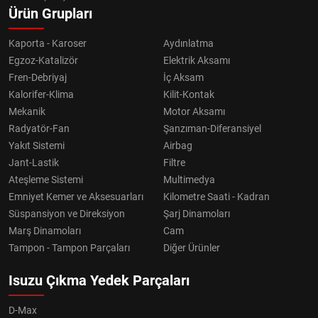
Ürün Grupları
Kaporta - Karoser
Aydınlatma
Egzoz-Katalizör
Elektrik Aksamı
Fren-Debriyaj
İç Aksam
Kalorifer-Klima
Kilit-Kontak
Mekanik
Motor Aksamı
Radyatör-Fan
Şanzıman-Diferansiyel
Yakıt Sistemi
Airbag
Jant-Lastik
Filtre
Ateşleme Sistemi
Multimedya
Emniyet Kemer ve Aksesuarları
Kilometre Saati - Kadran
Süspansiyon ve Direksiyon
Şarj Dinamoları
Marş Dinamoları
Cam
Tampon - Tampon Parçaları
Diğer Ürünler
Isuzu Çıkma Yedek Parçaları
D-Max