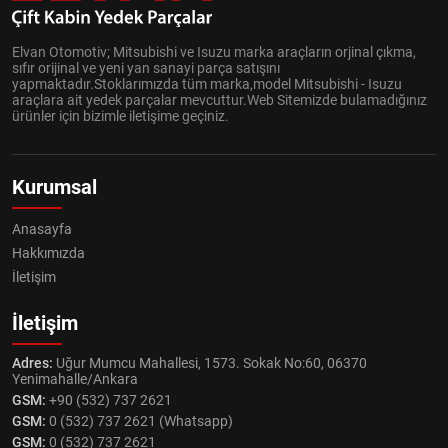
Elvan Otomotiv; Mitsubishi ve Isuzu marka araçların orjinal çıkma,
sıfır orijinal ve yeni yan sanayi parça satışını
yapmaktadır.Stoklarımızda tüm marka,model Mitsubishi - Isuzu
araçlara ait yedek parçalar mevcuttur.Web Sitemizde bulamadığınız
ürünler için bizimle iletişime geçiniz.
Kurumsal
Anasayfa
Hakkımızda
İletişim
İletişim
Adres:
Uğur Mumcu Mahallesi, 1573. Sokak No:60, 06370
Yenimahalle/Ankara
GSM:
+90 (532) 737 2621
GSM:
0 (532) 737 2621 (Whatsapp)
GSM:
0 (532) 737 2621