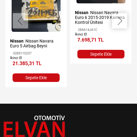
Nissan
Nissan Navara
Euro 6 2015-2019 Kamera
Kontrol Ünitesi
284A14JA1C
İkinci El
7.698,71 TL
Nissan
Nissan Navara
Euro 5 Airbag Beyni
0285110237
Sepete Ekle
İkinci El
21.385,31 TL
Sepete Ekle