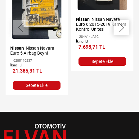
Nissan
Nissan Navara
Euro 6 2015-2019 Kamera
Kontrol Ünitesi
284A14JA1C
İkinci El
7.698,71 TL
Nissan
Nissan Navara
Euro 5 Airbag Beyni
0285110237
Sepete Ekle
İkinci El
21.385,31 TL
Sepete Ekle