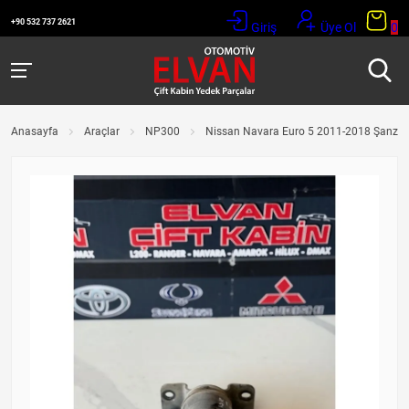
+90 532 737 2621
Giriş
Üye Ol
0
Anasayfa
Araçlar
NP300
Nissan Navara Euro 5 2011-2018 Şanzım