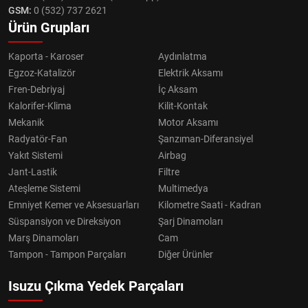
GSM:
0 (532) 737 2621
Ürün Grupları
Kaporta - Karoser
Aydınlatma
Egzoz-Katalizör
Elektrik Aksamı
Fren-Debriyaj
İç Aksam
Kalorifer-Klima
Kilit-Kontak
Mekanik
Motor Aksamı
Radyatör-Fan
Şanzıman-Diferansiyel
Yakıt Sistemi
Airbag
Jant-Lastik
Filtre
Ateşleme Sistemi
Multimedya
Emniyet Kemer ve Aksesuarları
Kilometre Saati - Kadran
Süspansiyon ve Direksiyon
Şarj Dinamoları
Marş Dinamoları
Cam
Tampon - Tampon Parçaları
Diğer Ürünler
Isuzu Çıkma Yedek Parçaları