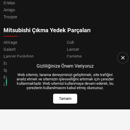
D-Max
Amigo
Trooper
Mitsubishi Çıkma Yedek Parçaları
Attrage
Colt
Galant
Lancer
Lancer Evolution
Carisma
Eclipse
Grandis
Gizliliğinize Önem Veriyoruz
Space Star
ASX
Web sitemiz, tarama deneyiminizi geliştirmek, site trafiğini
Eclipse Cross
OUTLANDER
analiz etmek ve sitemizin işlevselliğini artırmak için çerezler
kullanmaktadır. Web sitemizi kullanmaya devam ederek, bu
L200
Pajero
çerezlerin kullanılmasını kabul etmiş olursunuz.
Tamam
Copyright © 2024, All Right Reserved
US YAZILIM