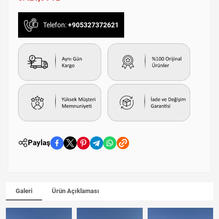
Telefon:
+905327372621
Paylaş
Galeri
Ürün Açıklaması