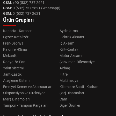
GSM:
+90 (532) 737 2621
GSM:
0 (532) 737 2621 (Whatsapp)
GSM:
0 (532) 737 2621
Ürün Grupları
Kaporta - Karoser
Aydınlatma
Egzoz-Katalizör
Elektrik Aksamı
Fren-Debriyaj
İç Aksam
Kalorifer-Klima
Kilit-Kontak
Mekanik
Motor Aksamı
Radyatör-Fan
Şanzıman-Diferansiyel
Yakıt Sistemi
Airbag
Jant-Lastik
Filtre
Ateşleme Sistemi
Multimedya
Emniyet Kemer ve Aksesuarları
Kilometre Saati - Kadran
Süspansiyon ve Direksiyon
Şarj Dinamoları
Marş Dinamoları
Cam
Tampon - Tampon Parçaları
Diğer Ürünler