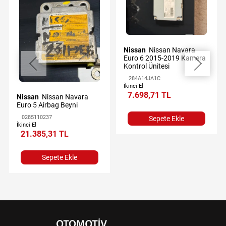
Nissan
Nissan Navara
Euro 6 2015-2019 Kamera
Kontrol Ünitesi
284A14JA1C
İkinci El
7.698,71 TL
Nissan
Nissan Navara
Euro 5 Airbag Beyni
0285110237
Sepete Ekle
İkinci El
21.385,31 TL
Sepete Ekle