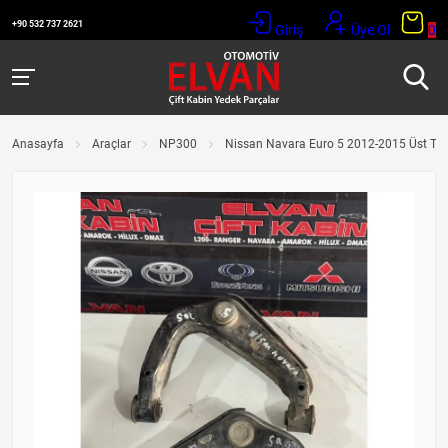
+90 532 737 2621
Giriş
Üye Ol
0
Anasayfa
Araçlar
NP300
Nissan Navara Euro 5 2012-2015 Üst Tab