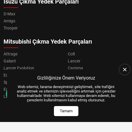
Isuzu Çıkma Yedek Parçaları
D-Max
Amigo
Trooper
Mitsubishi Çıkma Yedek Parçaları
Attrage
Colt
Galant
Lancer
Lancer Evolution
Carisma
Eclipse
Grandis
Gizliliğinize Önem Veriyoruz
Space Star
ASX
Web sitemiz, tarama deneyiminizi geliştirmek, site trafiğini
Eclipse Cross
OUTLANDER
analiz etmek ve sitemizin işlevselliğini artırmak için çerezler
kullanmaktadır. Web sitemizi kullanmaya devam ederek, bu
L200
Pajero
çerezlerin kullanılmasını kabul etmiş olursunuz.
Tamam
Copyright © 2024, All Right Reserved
US YAZILIM