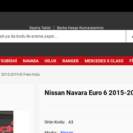
Sipariş Takibi
Banka Hesap Numaralarımız
TSUBISHI
NAVARA
HILUX
RANGER
MERCEDES X CLASS
F
 2015-2019 El Freni Kolu
Nissan Navara Euro 6 2015-20
Ürün Kodu:
A3
Marka:
Nissan