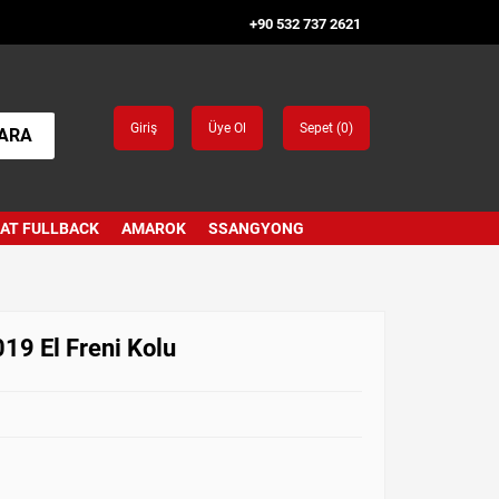
+90 532 737 2621
Giriş
Üye Ol
Sepet (
0
)
ARA
IAT FULLBACK
AMAROK
SSANGYONG
19 El Freni Kolu