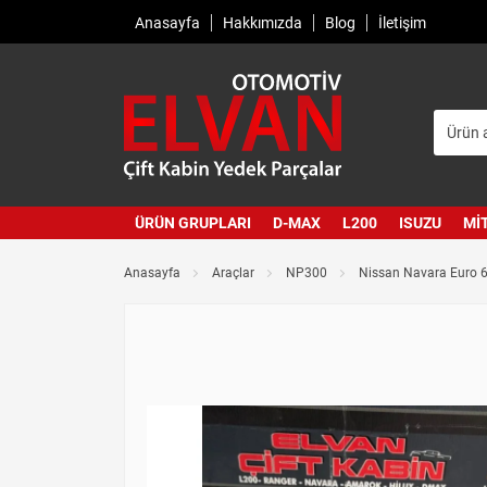
Anasayfa
Hakkımızda
Blog
İletişim
ÜRÜN GRUPLARI
D-MAX
L200
ISUZU
MI
Anasayfa
Araçlar
NP300
Nissan Navara Euro 6