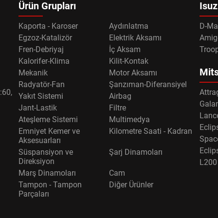
Ürün Grupları
Isuz
Kaporta - Karoser
Aydınlatma
D-Ma
Egzoz-Katalizör
Elektrik Aksamı
Amig
Fren-Debriyaj
İç Aksam
Troo
Kalorifer-Klima
Kilit-Kontak
Mits
Mekanik
Motor Aksamı
Radyatör-Fan
Şanzıman-Diferansiyel
:60,
Attra
Yakıt Sistemi
Airbag
Gala
Jant-Lastik
Filtre
Lance
Ateşleme Sistemi
Multimedya
Eclip
Emniyet Kemer ve
Kilometre Saati - Kadran
Spac
Aksesuarları
Eclip
Süspansiyon ve
Şarj Dinamoları
Direksiyon
L200
Marş Dinamoları
Cam
Tampon - Tampon
Diğer Ürünler
Parçaları