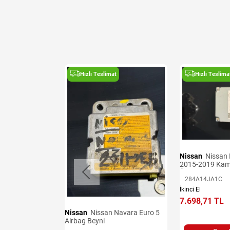
t
Hızlı Teslimat
Hızlı Teslima
Nissan
Nissan Navara Euro 6
2015-2019 Kam
Ünitesi
284A14JA1C
 Denge Kolları
İkinci El
7.698,71 TL
Nissan
Nissan Navara Euro 5
Airbag Beyni