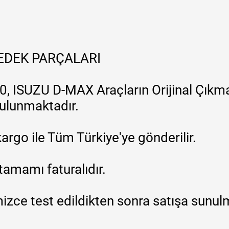
YEDEK PARÇALARI
, ISUZU D-MAX Araçların Orijinal Çıkma
 bulunmaktadır.
argo ile Tüm Türkiye'ye gönderilir.
tamamı faturalıdır.
zce test edildikten sonra satışa sunul