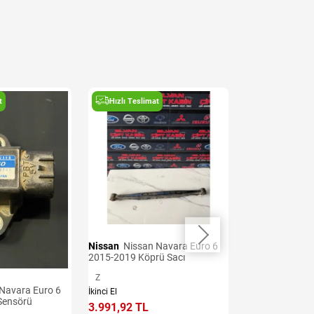
t
Hızlı Teslimat
Hızlı Teslima
Nissan
Nissan Navara Euro 6
Nissan
Nissan Navara Euro 6
2015-2019 Köprü Sacı
2015-2019 Arka
Z
Z
İkinci El
İkinci El
Sensörü
3.991,92 TL
4.277,06 TL