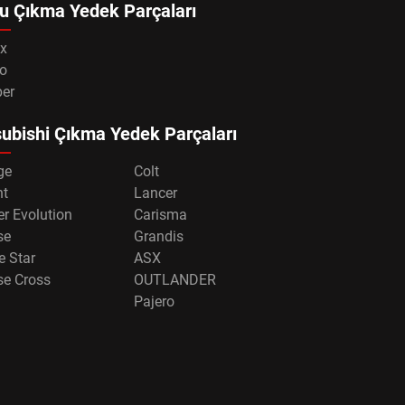
u Çıkma Yedek Parçaları
x
o
per
ubishi Çıkma Yedek Parçaları
ge
Colt
nt
Lancer
r Evolution
Carisma
se
Grandis
e Star
ASX
se Cross
OUTLANDER
Pajero