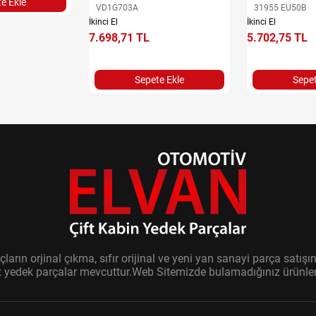
e Ekle
VD1G703A
31955 EU50B
İkinci El
İkinci El
7.698,71 TL
5.702,75 TL
Sepete Ekle
Sepet
ların orjinal çıkma, sıfır orijinal ve yeni yan sanayi parça sat
it yedek parçalar mevcuttur.Web Sitemizde bulamadığınız ürünler i