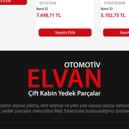
e Ekle
VD1G703A
31955 EU50B
İkinci El
İkinci El
7.698,71 TL
5.702,75 TL
Sepete Ekle
Sepet
ların orjinal çıkma, sıfır orijinal ve yeni yan sanayi parça sat
it yedek parçalar mevcuttur.Web Sitemizde bulamadığınız ürünler i