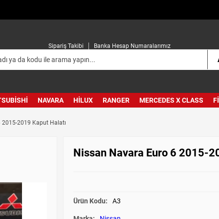
Sipariş Takibi
Banka Hesap Numaralarımız
TSUBISHI
NAVARA
HILUX
RANGER
MERCEDES X CLASS
F
 2015-2019 Kaput Halatı
Nissan Navara Euro 6 2015-20
Ürün Kodu:
A3
Marka:
Nissan