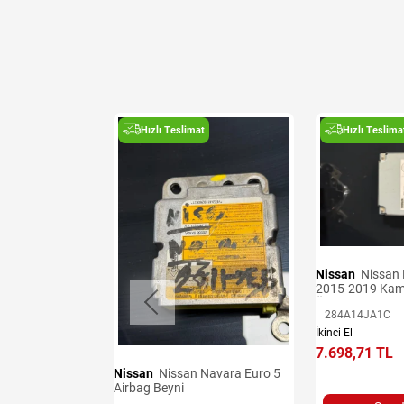
t
Hızlı Teslimat
Hızlı Teslima
Nissan
Nissan Navara Euro 6
2015-2019 Kam
Ünitesi
284A14JA1C
 Denge Kolları
İkinci El
7.698,71 TL
Nissan
Nissan Navara Euro 5
Airbag Beyni