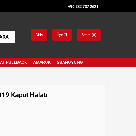
+90 532 737 2621
Giriş
Üye Ol
Sepet (
0
)
ARA
IAT FULLBACK
AMAROK
SSANGYONG
19 Kaput Halatı