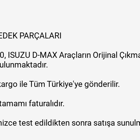
YEDEK PARÇALARI
, ISUZU D-MAX Araçların Orijinal Çıkma
 bulunmaktadır.
argo ile Tüm Türkiye'ye gönderilir.
tamamı faturalıdır.
zce test edildikten sonra satışa sunul