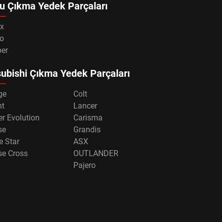
u Çıkma Yedek Parçaları
x
o
per
ubishi Çıkma Yedek Parçaları
ge
Colt
nt
Lancer
r Evolution
Carisma
se
Grandis
e Star
ASX
se Cross
OUTLANDER
Pajero