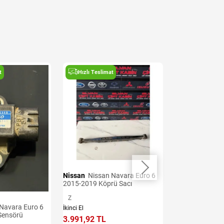
t
Hızlı Teslimat
Hızlı Teslima
Nissan
Nissan Navara Euro 6
Nissan
Nissan Navara Euro 6
2015-2019 Köprü Sacı
2015-2019 Arka
Z
Z
İkinci El
İkinci El
Sensörü
3.991,92 TL
4.277,06 TL