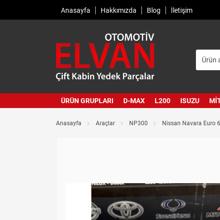
Anasayfa
Hakkımızda
Blog
İletişim
ÜRÜN GRUPLARI
D-MAX
L200
ISUZU
MI
Anasayfa
Araçlar
NP300
Nissan Navara Euro 6