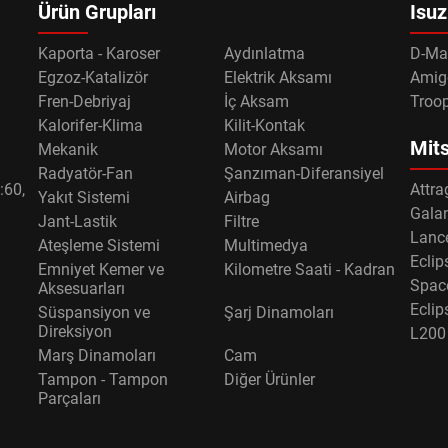
Ürün Grupları
Isuz
Kaporta - Karoser
Aydınlatma
D-Ma
Egzoz-Katalizör
Elektrik Aksamı
Amig
Fren-Debriyaj
İç Aksam
Troo
Kalorifer-Klima
Kilit-Kontak
Mits
Mekanik
Motor Aksamı
Radyatör-Fan
Şanzıman-Diferansiyel
:60,
Attra
Yakıt Sistemi
Airbag
Gala
Jant-Lastik
Filtre
Lance
Ateşleme Sistemi
Multimedya
Eclip
Emniyet Kemer ve
Kilometre Saati - Kadran
Spac
Aksesuarları
Eclip
Süspansiyon ve
Şarj Dinamoları
Direksiyon
L200
Marş Dinamoları
Cam
Tampon - Tampon
Diğer Ürünler
Parçaları