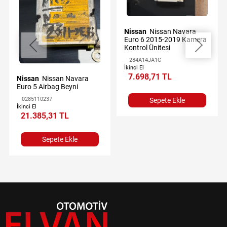
Nissan
Nissan Navara
Euro 6 2015-2019 Kamera
Kontrol Ünitesi
284A14JA1C
İkinci El
7.698,71 TL
Nissan
Nissan Navara
Euro 5 Airbag Beyni
0285110237
Sepete Ekle
İkinci El
21.385,31 TL
Sepete Ekle