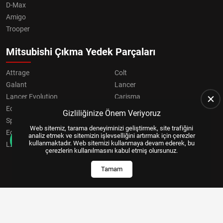
D-Max
Amigo
Trooper
Mitsubishi Çıkma Yedek Parçaları
Attrage
Colt
Galant
Lancer
Lancer Evolution
Carisma
Eclipse
Grandis
Gizliliğinize Önem Veriyoruz
Space Star
ASX
Web sitemiz, tarama deneyiminizi geliştirmek, site trafiğini
Eclipse Cross
OUTLANDER
analiz etmek ve sitemizin işlevselliğini artırmak için çerezler
kullanmaktadır. Web sitemizi kullanmaya devam ederek, bu
L200
Pajero
çerezlerin kullanılmasını kabul etmiş olursunuz.
Tamam
Copyright © 2024, All Right Reserved
US YAZILIM