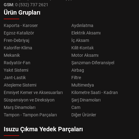
GSM:
0 (532) 737 2621
Ürün Grupları
Kaporta - Karoser
Aydınlatma
Egzoz-Katalizör
Elektrik Aksamı
Fren-Debriyaj
İç Aksam
Kalorifer-Klima
Kilit-Kontak
Mekanik
Motor Aksamı
Radyatör-Fan
Şanzıman-Diferansiyel
Yakıt Sistemi
Airbag
Jant-Lastik
Filtre
Ateşleme Sistemi
Multimedya
Emniyet Kemer ve Aksesuarları
Kilometre Saati - Kadran
Süspansiyon ve Direksiyon
Şarj Dinamoları
Marş Dinamoları
Cam
Tampon - Tampon Parçaları
Diğer Ürünler
Isuzu Çıkma Yedek Parçaları