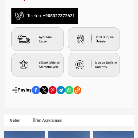
Telefon:
+905327372621
Paylaş
Galeri
Ürün Açıklaması