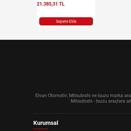
e Ekle
21.385,31 TL
Sepete Ekle
Elvan Otomotiv; Mitsubishi ve Isuzu marka araç
Mitsubishi - Isuzu araçlara a
Kurumsal