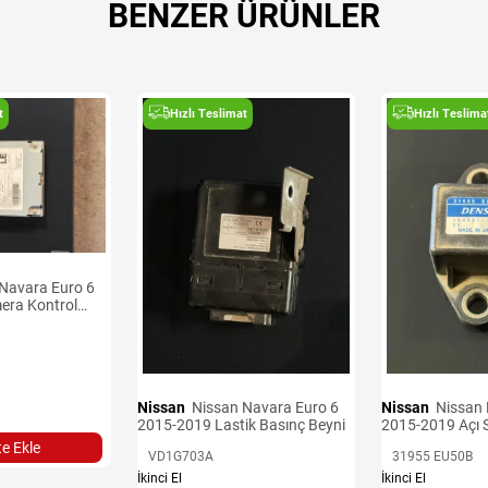
BENZER ÜRÜNLER
t
Hızlı Teslimat
Hızlı Teslima
era Kontrol
Nissan
Nissan Navara Euro 6
Nissan
Nissan Navara Euro 6
2015-2019 Lastik Basınç Beyni
2015-2019 Açı 
e Ekle
VD1G703A
31955 EU50B
İkinci El
İkinci El