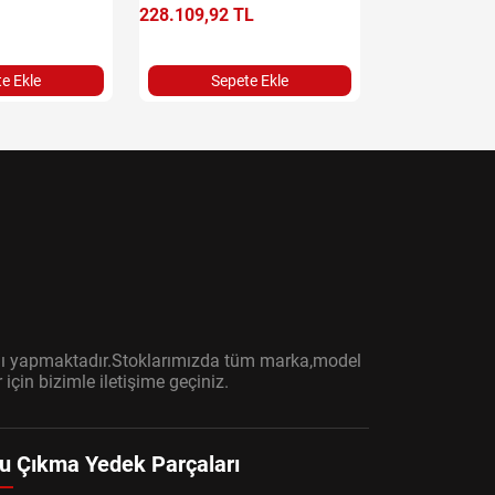
Sepet
228.109,92 TL
e Ekle
Sepete Ekle
ışını yapmaktadır.Stoklarımızda tüm marka,model
çin bizimle iletişime geçiniz.
u Çıkma Yedek Parçaları