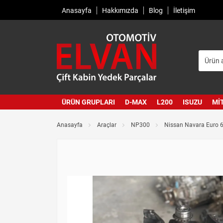
Anasayfa
Hakkımızda
Blog
İletişim
ÜRÜN GRUPLARI
D-MAX
L200
ISUZU
MI
Anasayfa
Araçlar
NP300
Nissan Navara Euro 