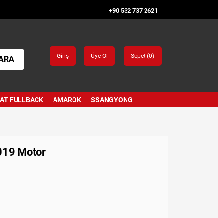
+90 532 737 2621
Giriş
Üye Ol
Sepet (
0
)
ARA
IAT FULLBACK
AMAROK
SSANGYONG
019 Motor