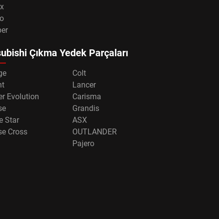
x
o
per
ubishi Çıkma Yedek Parçaları
ge
Colt
nt
Lancer
r Evolution
Carisma
se
Grandis
e Star
ASX
se Cross
OUTLANDER
Pajero