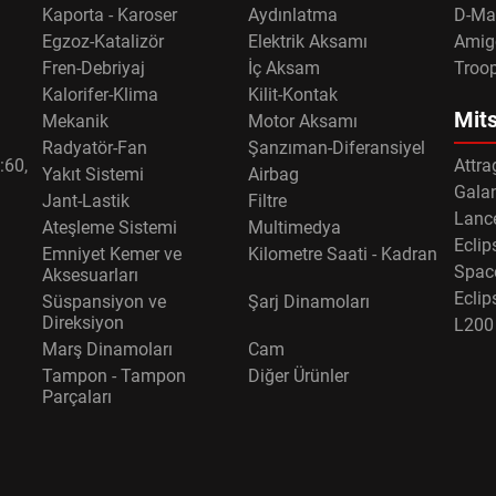
Kaporta - Karoser
Aydınlatma
D-Ma
Egzoz-Katalizör
Elektrik Aksamı
Amig
Fren-Debriyaj
İç Aksam
Troo
Kalorifer-Klima
Kilit-Kontak
Mits
Mekanik
Motor Aksamı
Radyatör-Fan
Şanzıman-Diferansiyel
:60,
Attra
Yakıt Sistemi
Airbag
Gala
Jant-Lastik
Filtre
Lance
Ateşleme Sistemi
Multimedya
Eclip
Emniyet Kemer ve
Kilometre Saati - Kadran
Spac
Aksesuarları
Eclip
Süspansiyon ve
Şarj Dinamoları
Direksiyon
L200
Marş Dinamoları
Cam
Tampon - Tampon
Diğer Ürünler
Parçaları