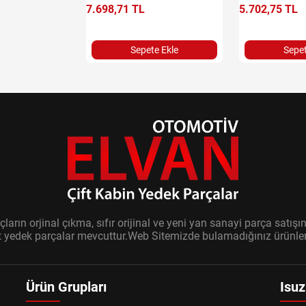
7.698,71 TL
5.702,75 TL
Sepete Ekle
Sepet
ların orjinal çıkma, sıfır orijinal ve yeni yan sanayi parça sat
it yedek parçalar mevcuttur.Web Sitemizde bulamadığınız ürünler i
Ürün Grupları
Isuz