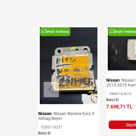
t
Hızlı Teslimat
Hızlı Teslima
Nissan
Nissan Navara Euro 6
2015-2019 Kam
Ünitesi
284A14JA1C
ü Sacı
İkinci El
7.698,71 TL
Nissan
Nissan Navara Euro 5
Airbag Beyni
Sepet
0285110237
İkinci El