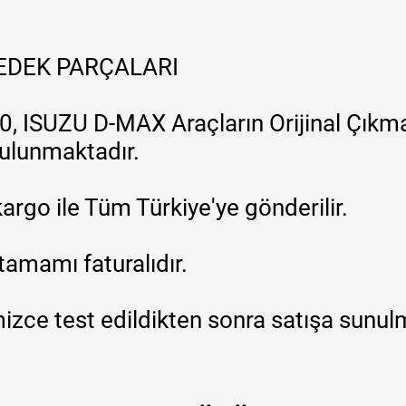
YEDEK PARÇALARI
, ISUZU D-MAX Araçların Orijinal Çıkma
 bulunmaktadır.
argo ile Tüm Türkiye'ye gönderilir.
tamamı faturalıdır.
zce test edildikten sonra satışa sunul