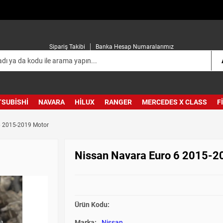
Sipariş Takibi
Banka Hesap Numaralarımız
TSUBISHI
NAVARA
HILUX
RANGER
MERCEDES X CLASS
F
6 2015-2019 Motor
Nissan Navara Euro 6 2015-2
Ürün Kodu:
Marka:
Nissan