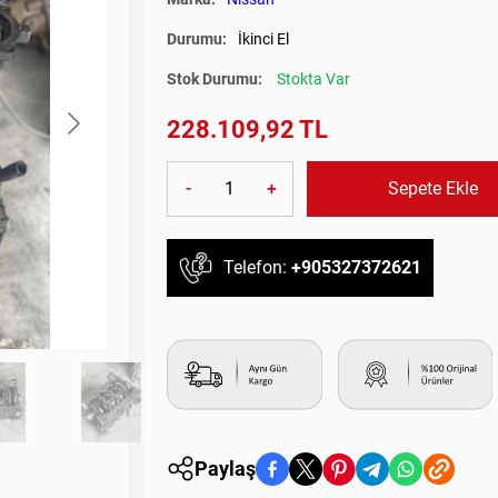
Durumu:
İkinci El
Stok Durumu:
Stokta Var
228.109,92 TL
-
+
Sepete Ekle
Telefon:
+905327372621
Paylaş