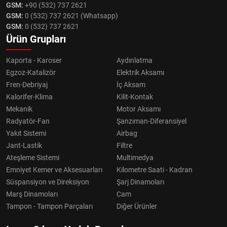
GSM:
+90 (532) 737 2621
GSM:
0 (532) 737 2621 (Whatsapp)
GSM:
0 (532) 737 2621
Ürün Grupları
Kaporta - Karoser
Aydınlatma
Egzoz-Katalizör
Elektrik Aksamı
Fren-Debriyaj
İç Aksam
Kalorifer-Klima
Kilit-Kontak
Mekanik
Motor Aksamı
Radyatör-Fan
Şanzıman-Diferansiyel
Yakıt Sistemi
Airbag
Jant-Lastik
Filtre
Ateşleme Sistemi
Multimedya
Emniyet Kemer ve Aksesuarları
Kilometre Saati - Kadran
Süspansiyon ve Direksiyon
Şarj Dinamoları
Marş Dinamoları
Cam
Tampon - Tampon Parçaları
Diğer Ürünler