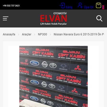
+90 532 737 2621
Giriş
Üye Ol
0
Anasayfa
Araçlar
NP300
Nissan Navara Euro 6 2015-2019 Ön Pan