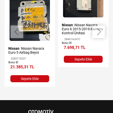
Nissan
Nissan Navara
Euro 6 2015-2019 Kamera
Kontrol Ünitesi
284A14JA1C
İkinci El
7.698,71 TL
Nissan
Nissan Navara
Euro 5 Airbag Beyni
0285110237
Sepete Ekle
İkinci El
21.385,31 TL
Sepete Ekle