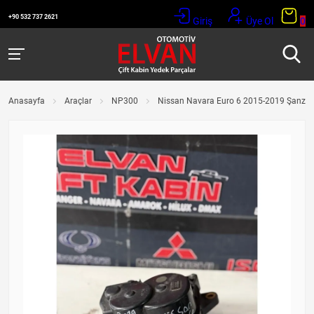
+90 532 737 2621
Giriş
Üye Ol
0
Anasayfa
Araçlar
NP300
Nissan Navara Euro 6 2015-2019 Şanzım