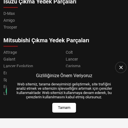
Isuzu Çıkma Yedek Parçaları
D-Max
Amigo
Trooper
Mitsubishi Çıkma Yedek Parçaları
Attrage
Colt
Galant
Lancer
Lancer Evolution
Carisma
Eclipse
Grandis
Gizliliğinize Önem Veriyoruz
Space Star
ASX
Web sitemiz, tarama deneyiminizi geliştirmek, site trafiğini
Eclipse Cross
OUTLANDER
analiz etmek ve sitemizin işlevselliğini artırmak için çerezler
kullanmaktadır. Web sitemizi kullanmaya devam ederek, bu
L200
Pajero
çerezlerin kullanılmasını kabul etmiş olursunuz.
Tamam
Copyright © 2024, All Right Reserved
US YAZILIM