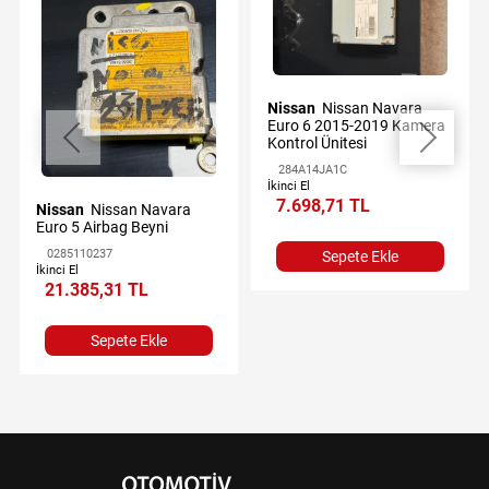
Nissan
Nissan Navara
Euro 6 2015-2019 Kamera
Kontrol Ünitesi
284A14JA1C
İkinci El
7.698,71 TL
Nissan
Nissan Navara
Euro 5 Airbag Beyni
0285110237
Sepete Ekle
İkinci El
21.385,31 TL
Sepete Ekle