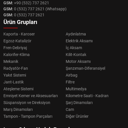
GSM:
+90 (532) 737 2621
GSM:
0 (532) 737 2621 (Whatsapp)
GSM:
0 (532) 737 2621
Ürün Grupları
Kaporta - Karoser
Aydınlatma
Egzoz-Katalizör
Elektrik Aksamı
Fren-Debriyaj
İç Aksam
Kalorifer-Klima
Kilit-Kontak
Mekanik
Motor Aksamı
Radyatör-Fan
Şanzıman-Diferansiyel
Yakıt Sistemi
Airbag
Jant-Lastik
Filtre
Ateşleme Sistemi
Multimedya
Emniyet Kemer ve Aksesuarları
Kilometre Saati - Kadran
Süspansiyon ve Direksiyon
Şarj Dinamoları
Marş Dinamoları
Cam
Tampon - Tampon Parçaları
Diğer Ürünler